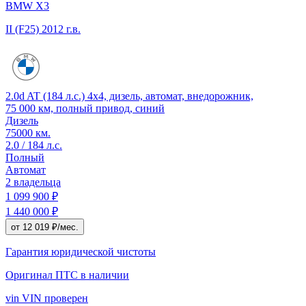
BMW X3
II (F25)
2012 г.в.
2.0d AT (184 л.с.) 4x4, дизель, автомат, внедорожник,
75 000 км, полный привод, синий
Дизель
75000 км.
2.0 / 184 л.с.
Полный
Автомат
2 владельца
1 099 900 ₽
1 440 000 ₽
от 12 019 ₽/мес.
Гарантия юридической чистоты
Оригинал ПТС
в наличии
vin
VIN проверен