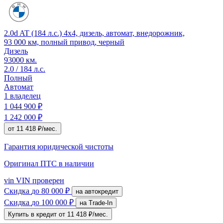
2.0d AT (184 л.с.) 4x4, дизель, автомат, внедорожник,
93 000 км, полный привод, черный
Дизель
93000 км.
2.0 / 184 л.с.
Полный
Автомат
1 владелец
1 044 900 ₽
1 242 000 ₽
от 11 418 ₽/мес.
Гарантия юридической чистоты
Оригинал ПТС
в наличии
vin
VIN проверен
Скидка
до 80 000 ₽
на автокредит
Скидка
до 100 000 ₽
на Trade-In
Купить в кредит
от 11 418 ₽/мес.