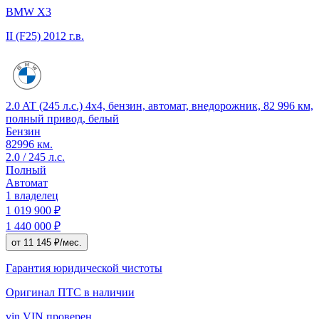
BMW X3
II (F25)
2012 г.в.
2.0 AT (245 л.с.) 4x4, бензин, автомат, внедорожник, 82 996 км,
полный привод, белый
Бензин
82996 км.
2.0 / 245 л.с.
Полный
Автомат
1 владелец
1 019 900 ₽
1 440 000 ₽
от 11 145 ₽/мес.
Гарантия юридической чистоты
Оригинал ПТС
в наличии
vin
VIN проверен