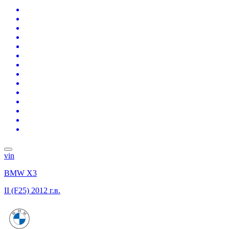
vin
BMW X3
II (F25)
2012 г.в.