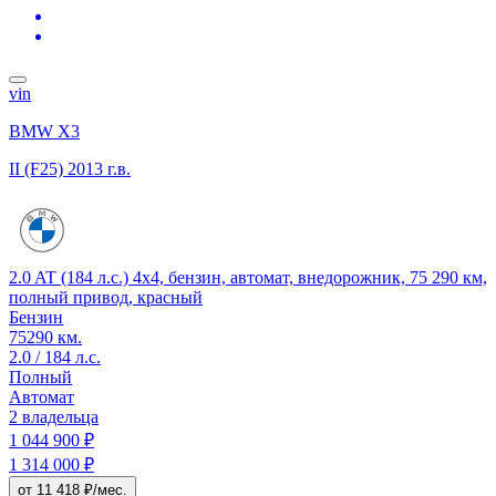
vin
BMW X3
II (F25)
2013 г.в.
2.0 AT (184 л.с.) 4x4, бензин, автомат, внедорожник, 75 290 км,
полный привод, красный
Бензин
75290 км.
2.0 / 184 л.с.
Полный
Автомат
2 владельца
1 044 900 ₽
1 314 000 ₽
от 11 418 ₽/мес.