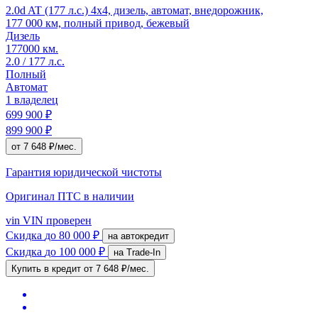
2.0d AT (177 л.с.) 4x4, дизель, автомат, внедорожник,
177 000 км, полный привод, бежевый
Дизель
177000 км.
2.0 / 177 л.с.
Полный
Автомат
1 владелец
699 900 ₽
899 900 ₽
от 7 648 ₽/мес.
Гарантия юридической чистоты
Оригинал ПТС
в наличии
vin
VIN проверен
Скидка
до 80 000 ₽
на автокредит
Скидка
до 100 000 ₽
на Trade-In
Купить в кредит
от 7 648 ₽/мес.