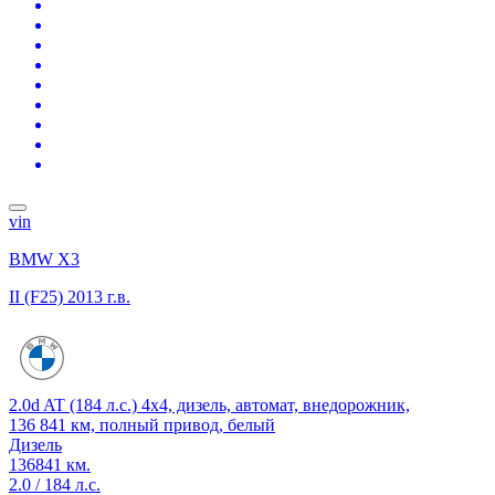
vin
BMW X3
II (F25)
2013 г.в.
2.0d AT (184 л.с.) 4x4, дизель, автомат, внедорожник,
136 841 км, полный привод, белый
Дизель
136841 км.
2.0 / 184 л.с.