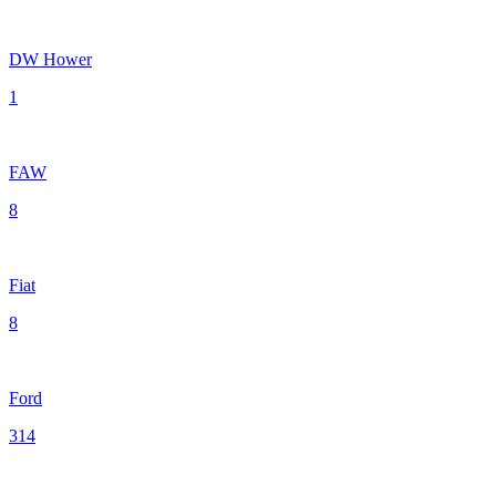
DW Hower
1
FAW
8
Fiat
8
Ford
314