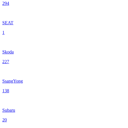
294
SEAT
1
Skoda
227
SsangYong
138
Subaru
20