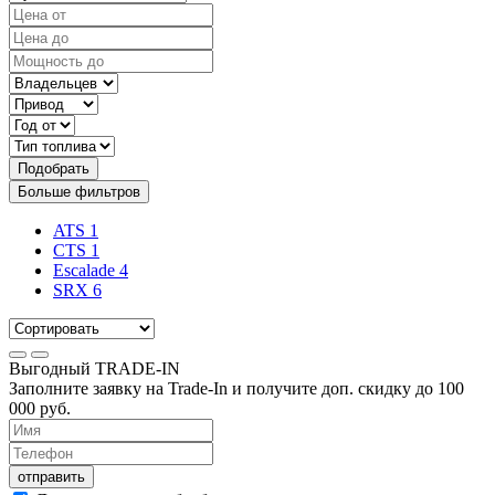
Подобрать
Больше фильтров
ATS
1
CTS
1
Escalade
4
SRX
6
Выгодный
TRADE-IN
Заполните заявку на Trade-In и получите доп. скидку до
100
000
руб.
отправить