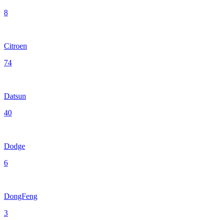
8
Citroen
74
Datsun
40
Dodge
6
DongFeng
3