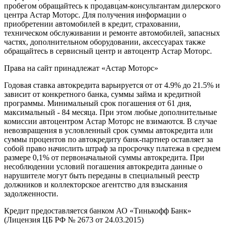
пробегом обращайтесь к продавцам-консультантам дилерского
центра Астар Моторс. Для получения информации о
приобретении автомобилей в кредит, страховании,
техническом обслуживании и ремонте автомобилей, запасных
частях, дополнительном оборудовании, аксессуарах также
обращайтесь в сервисный центр и
автоцентр
Астар Моторс.
Права на сайт принадлежат «Астар Моторс»
Годовая ставка автокредита варьируется от от 4.9% до 21.5% и
зависит от конкретного банка, суммы займа и кредитной
программы. Минимальный срок погашения от 61 дня,
максимальный - 84 месяца. При этом любые дополнительные
комиссии
автоцентр
ом Астар Моторс не взимаются. В случае
невозвращения в условленный срок суммы автокредита или
суммы процентов по автокредиту банк-партнер оставляет за
собой право начислить штраф за просрочку платежа в среднем
размере 0,1% от первоначальной суммы автокредита. При
несоблюдении условий погашения автокредита данные о
нарушителе могут быть переданы в специальный реестр
должников и коллекторское агентство для взыскания
задолженности.
Кредит предоставляется банком АО «Тинькофф Банк»
(Лицензия ЦБ РФ № 2673 от 24.03.2015)