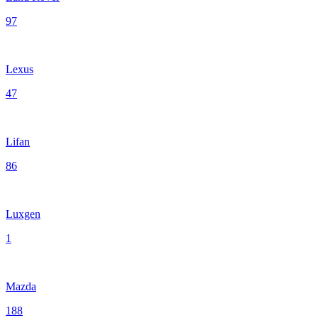
97
Lexus
47
Lifan
86
Luxgen
1
Mazda
188