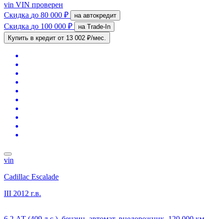
vin
VIN проверен
Скидка
до 80 000 ₽
на автокредит
Скидка
до 100 000 ₽
на Trade-In
Купить в кредит
от 13 002 ₽/мес.
vin
Cadillac Escalade
III
2012 г.в.
6.2 АТ (409 л.с.), бензин, автомат, внедорожник, 120 000 км,