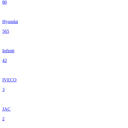
80
Hyundai
565
Infiniti
42
IVECO
3
JAC
2