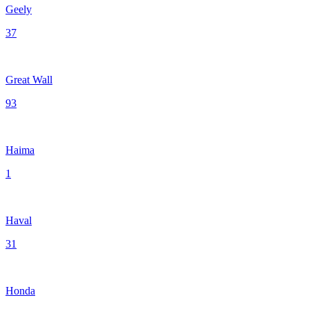
Geely
37
Great Wall
93
Haima
1
Haval
31
Honda