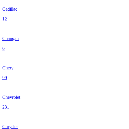
Cadillac
12
Changan
6
Chery
99
Chevrolet
231
Chrysler