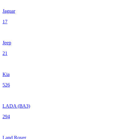
Jaguar
17
Jeep
21
Kia
526
LADA (ВАЗ)
294
Land Rover