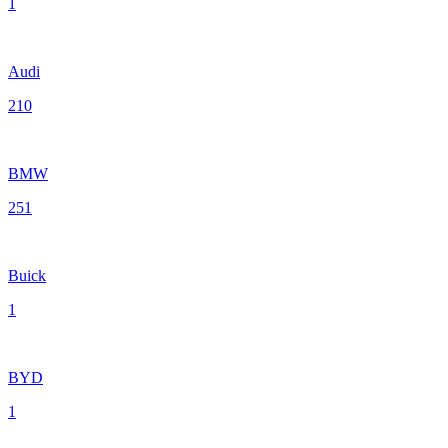
1
Audi
210
BMW
251
Buick
1
BYD
1