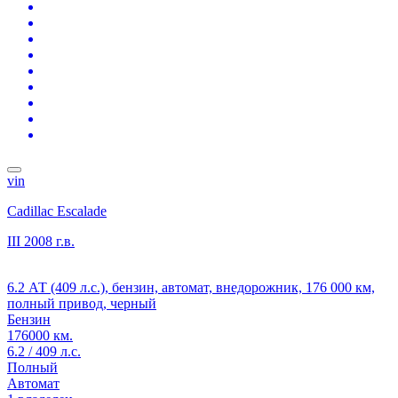
vin
Cadillac Escalade
III
2008 г.в.
6.2 АТ (409 л.с.), бензин, автомат, внедорожник, 176 000 км,
полный привод, черный
Бензин
176000 км.
6.2 / 409 л.с.
Полный
Автомат