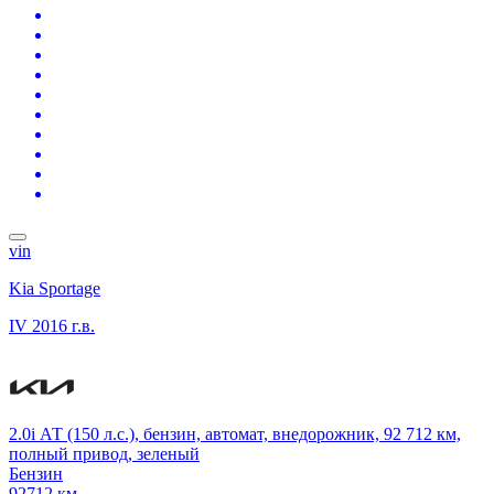
vin
Kia Sportage
IV
2016 г.в.
2.0i АТ (150 л.с.), бензин, автомат, внедорожник, 92 712 км,
полный привод, зеленый
Бензин
92712 км.