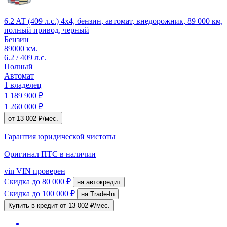
6.2 AT (409 л.с.) 4x4, бензин, автомат, внедорожник, 89 000 км,
полный привод, черный
Бензин
89000 км.
6.2 / 409 л.с.
Полный
Автомат
1 владелец
1 189 900 ₽
1 260 000 ₽
от 13 002 ₽/мес.
Гарантия юридической чистоты
Оригинал ПТС
в наличии
vin
VIN проверен
Скидка
до 80 000 ₽
на автокредит
Скидка
до 100 000 ₽
на Trade-In
Купить в кредит
от 13 002 ₽/мес.