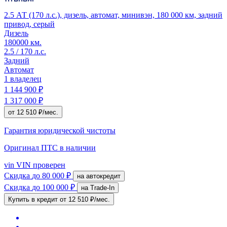
2.5 АТ (170 л.с.), дизель, автомат, минивэн, 180 000 км, задний
привод, серый
Дизель
180000 км.
2.5 / 170 л.с.
Задний
Автомат
1 владелец
1 144 900 ₽
1 317 000 ₽
от 12 510 ₽/мес.
Гарантия юридической чистоты
Оригинал ПТС
в наличии
vin
VIN проверен
Скидка
до 80 000 ₽
на автокредит
Скидка
до 100 000 ₽
на Trade-In
Купить в кредит
от 12 510 ₽/мес.