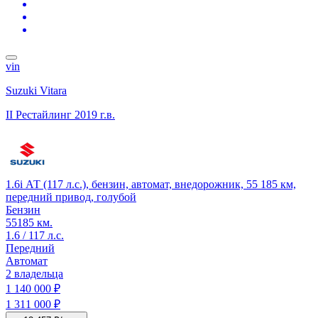
vin
Suzuki Vitara
II Рестайлинг
2019 г.в.
1.6i АТ (117 л.с.), бензин, автомат, внедорожник, 55 185 км,
передний привод, голубой
Бензин
55185 км.
1.6 / 117 л.с.
Передний
Автомат
2 владельца
1 140 000 ₽
1 311 000 ₽