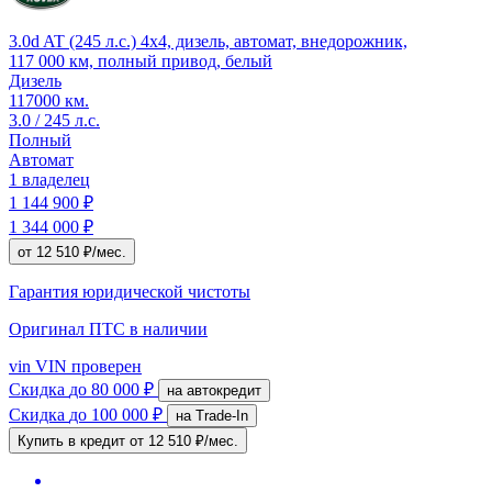
3.0d AT (245 л.с.) 4x4, дизель, автомат, внедорожник,
117 000 км, полный привод, белый
Дизель
117000 км.
3.0 / 245 л.с.
Полный
Автомат
1 владелец
1 144 900 ₽
1 344 000 ₽
от 12 510 ₽/мес.
Гарантия юридической чистоты
Оригинал ПТС
в наличии
vin
VIN проверен
Скидка
до 80 000 ₽
на автокредит
Скидка
до 100 000 ₽
на Trade-In
Купить в кредит
от 12 510 ₽/мес.