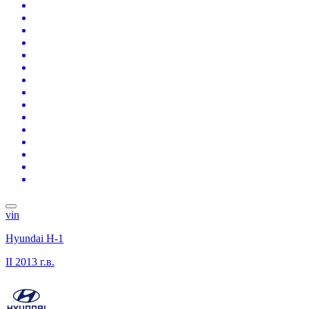
vin
Hyundai H-1
II
2013 г.в.