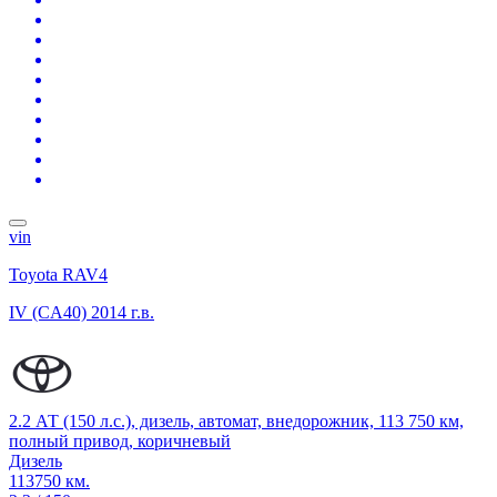
vin
Toyota RAV4
IV (CA40)
2014 г.в.
2.2 АТ (150 л.с.), дизель, автомат, внедорожник, 113 750 км,
полный привод, коричневый
Дизель
113750 км.