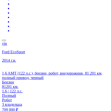
vin
Ford EcoSport
2014 г.в.
1,6 AMT (122 л.с.), бензин, робот, внедорожник, 81 201 км,
полный привод, черный
Бензин
81201 км.
1.6 / 122 л.с.
Полный
Робот
3 владельца
709 000 ₽