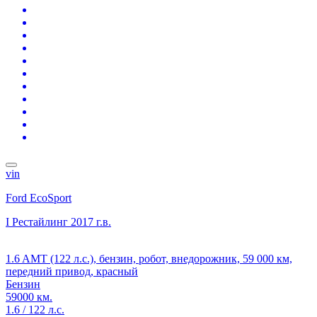
vin
Ford EcoSport
I Рестайлинг
2017 г.в.
1.6 AMT (122 л.с.), бензин, робот, внедорожник, 59 000 км,
передний привод, красный
Бензин
59000 км.
1.6 / 122 л.с.