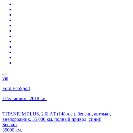
vin
Ford EcoSport
I Рестайлинг
2018 г.в.
TITANIUM PLUS, 2.0i АТ (148 л.с.), бензин, автомат,
внедорожник, 35 000 км, полный привод, синий
Бензин
35000 км.