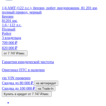
1,6 AMT (122 л.с.), бензин, робот, внедорожник, 81 201 км,
полный привод, черный
Бензин
81201 км.
1.6 / 122 л.с.
Полный
Робот
3 владельца
709 000 ₽
820 000 ₽
от 7 747 ₽/мес.
Гарантия юридической чистоты
Оригинал ПТС
в наличии
vin
VIN проверен
Скидка
до 80 000 ₽
на автокредит
Скидка
до 100 000 ₽
на Trade-In
Купить в кредит
от 7 747 ₽/мес.