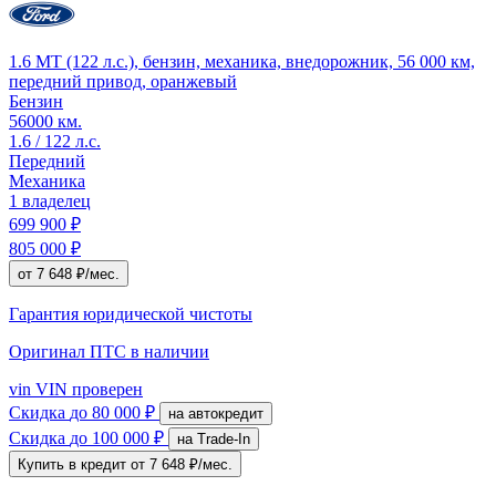
1.6 MT (122 л.с.), бензин, механика, внедорожник, 56 000 км,
передний привод, оранжевый
Бензин
56000 км.
1.6 / 122 л.с.
Передний
Механика
1 владелец
699 900 ₽
805 000 ₽
от 7 648 ₽/мес.
Гарантия юридической чистоты
Оригинал ПТС
в наличии
vin
VIN проверен
Скидка
до 80 000 ₽
на автокредит
Скидка
до 100 000 ₽
на Trade-In
Купить в кредит
от 7 648 ₽/мес.