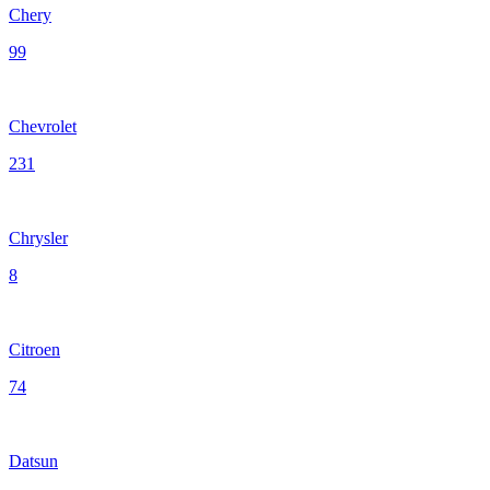
Chery
99
Chevrolet
231
Chrysler
8
Citroen
74
Datsun