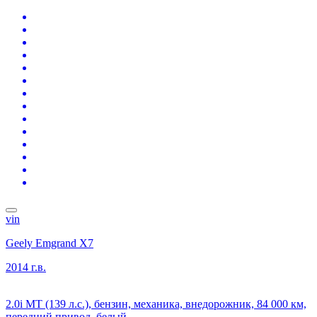
vin
Geely Emgrand X7
2014 г.в.
2.0i MT (139 л.с.), бензин, механика, внедорожник, 84 000 км,
передний привод, белый