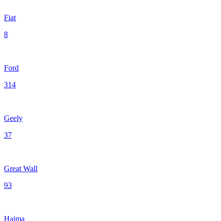
Fiat
8
Ford
314
Geely
37
Great Wall
93
Haima