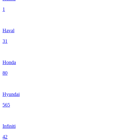
1
Haval
31
Honda
80
Hyundai
565
Infiniti
42