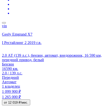
vin
Geely Emgrand X7
I Рестайлинг 2
2019 г.в.
2.0 АТ (139 л.с.), бензин, автомат, внедорожник, 16 590 км,
передний привод, белый
Бензин
16590 км.
2.0 / 139 л.с.
Передний
Автомат
1 владелец
1 099 900 ₽
1 265 000 ₽
от 12 019 ₽/мес.