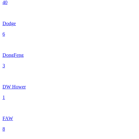
40
Dodge
6
DongFeng
3
DW Hower
1
FAW
8