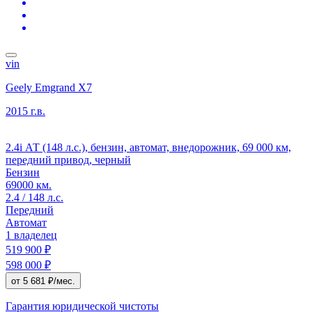
vin
Geely Emgrand X7
2015 г.в.
2.4i АТ (148 л.с.), бензин, автомат, внедорожник, 69 000 км,
передний привод, черный
Бензин
69000 км.
2.4 / 148 л.с.
Передний
Автомат
1 владелец
519 900 ₽
598 000 ₽
от 5 681 ₽/мес.
Гарантия юридической чистоты