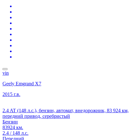
vin
Geely Emgrand X7
2015 г.в.
2.4 AT (148 л.с.), бензин, автомат, внедорожник, 83 924 км,
передний привод, серебристый
Бензин
83924 км.
2.4 / 148 л.с.
Передний