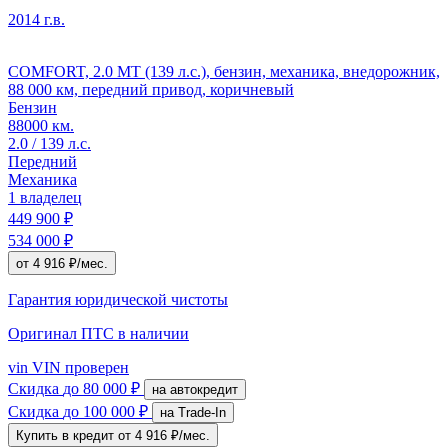
2014 г.в.
COMFORT, 2.0 MT (139 л.с.), бензин, механика, внедорожник,
88 000 км, передний привод, коричневый
Бензин
88000 км.
2.0 / 139 л.с.
Передний
Механика
1 владелец
449 900 ₽
534 000 ₽
от 4 916 ₽/мес.
Гарантия юридической чистоты
Оригинал ПТС
в наличии
vin
VIN проверен
Скидка
до 80 000 ₽
на автокредит
Скидка
до 100 000 ₽
на Trade-In
Купить в кредит
от 4 916 ₽/мес.