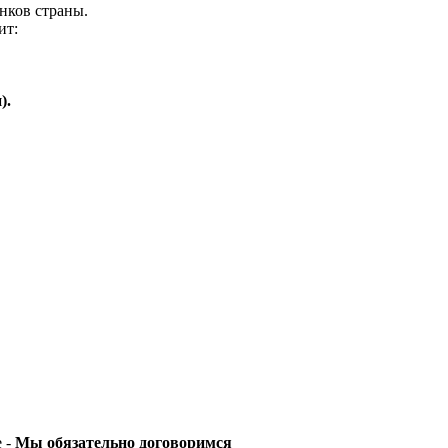
нков страны.
ит:
).
е -
Мы обязательно договоримся