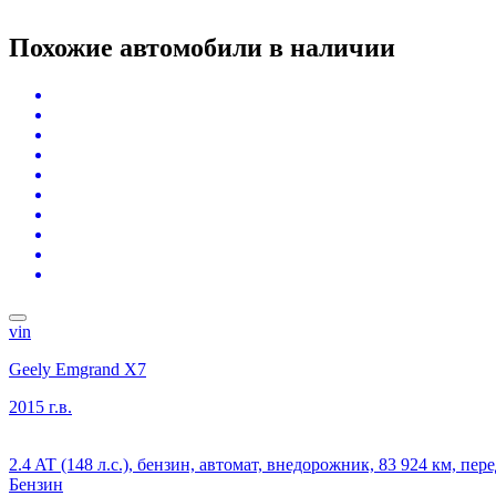
Похожие автомобили
в наличии
vin
Geely Emgrand X7
2015 г.в.
2.4 AT (148 л.с.), бензин, автомат, внедорожник, 83 924 км, пе
Бензин