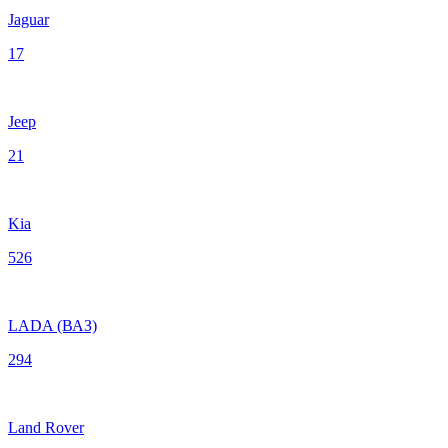
Jaguar
17
Jeep
21
Kia
526
LADA (ВАЗ)
294
Land Rover