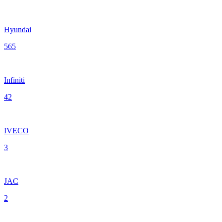
Hyundai
565
Infiniti
42
IVECO
3
JAC
2