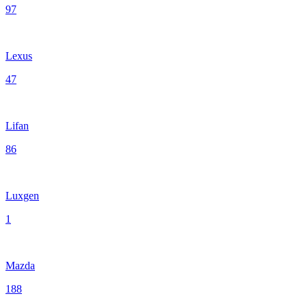
97
Lexus
47
Lifan
86
Luxgen
1
Mazda
188