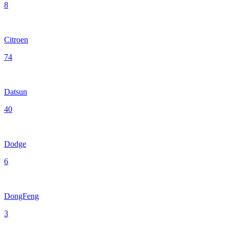
8
Citroen
74
Datsun
40
Dodge
6
DongFeng
3