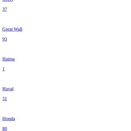
37
Great Wall
93
Haima
1
Haval
31
Honda
80