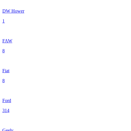
DW Hower
1
FAW
8
Fiat
8
Ford
314
Geely