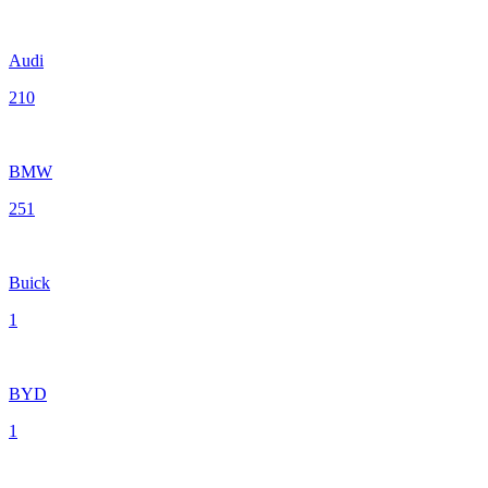
Audi
210
BMW
251
Buick
1
BYD
1