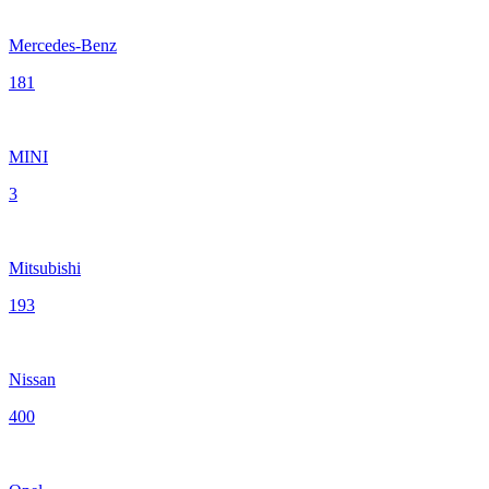
Mercedes-Benz
181
MINI
3
Mitsubishi
193
Nissan
400