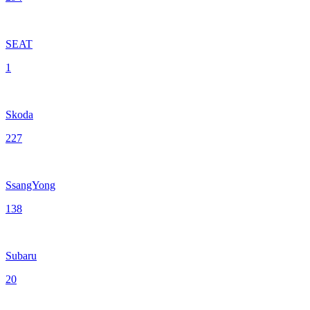
SEAT
1
Skoda
227
SsangYong
138
Subaru
20