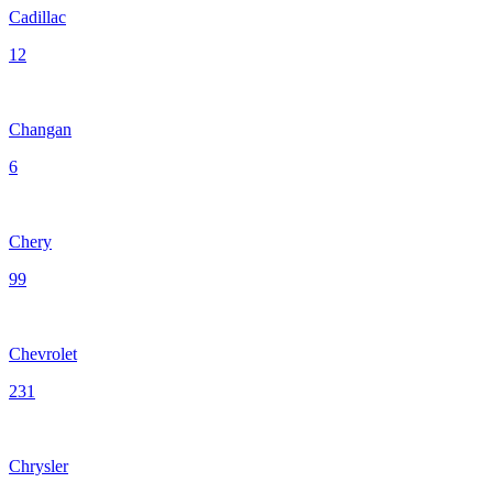
Cadillac
12
Changan
6
Chery
99
Chevrolet
231
Chrysler