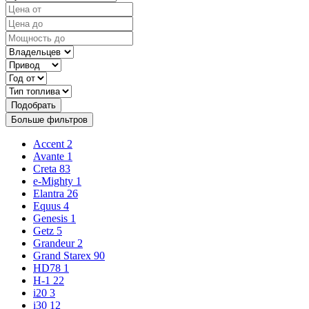
Подобрать
Больше фильтров
Accent
2
Avante
1
Creta
83
e-Mighty
1
Elantra
26
Equus
4
Genesis
1
Getz
5
Grandeur
2
Grand Starex
90
HD78
1
H-1
22
i20
3
i30
12