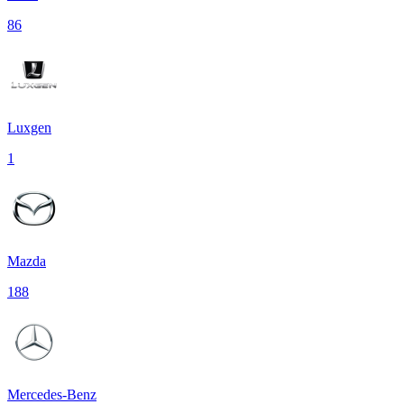
86
Luxgen
1
Mazda
188
Mercedes-Benz