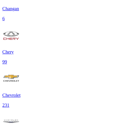
Changan
6
Chery
99
Chevrolet
231