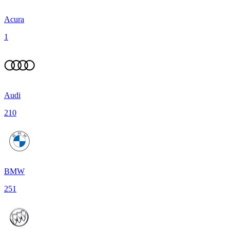
Acura
1
Audi
210
BMW
251