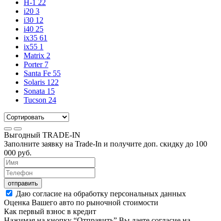
H-1
22
i20
3
i30
12
i40
25
ix35
61
ix55
1
Matrix
2
Porter
7
Santa Fe
55
Solaris
122
Sonata
15
Tucson
24
Выгодный
TRADE-IN
Заполните заявку на Trade-In и получите доп. скидку до
100
000
руб.
отправить
Даю согласие на обработку персональных данных
Оценка Вашего авто по рыночной стоимости
Как первый взнос в кредит
Нажимая на кнопку “Отправить” Вы даете согласие на