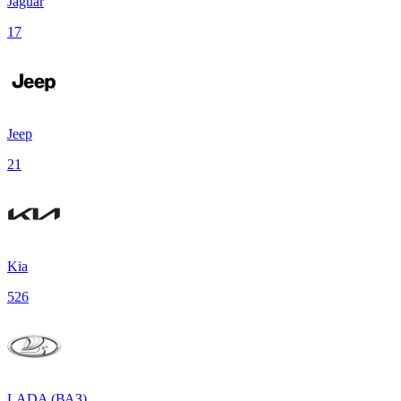
Jaguar
17
Jeep
21
Kia
526
LADA (ВАЗ)