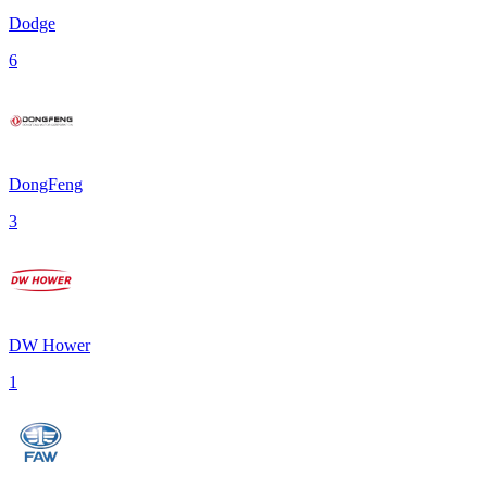
Dodge
6
DongFeng
3
DW Hower
1