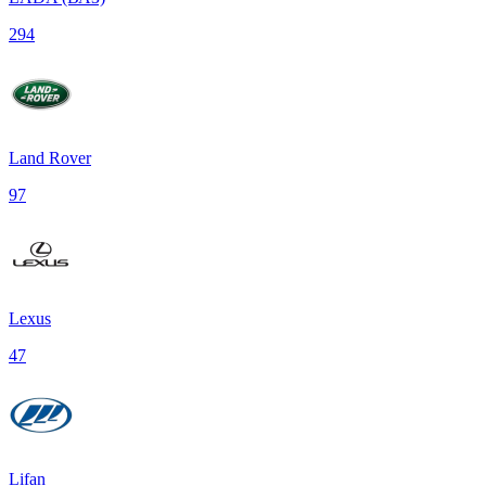
294
Land Rover
97
Lexus
47
Lifan