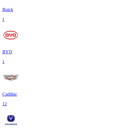
Buick
1
BYD
1
Cadillac
12