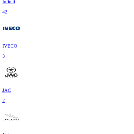
Infiniti
42
IVECO
3
JAC
2