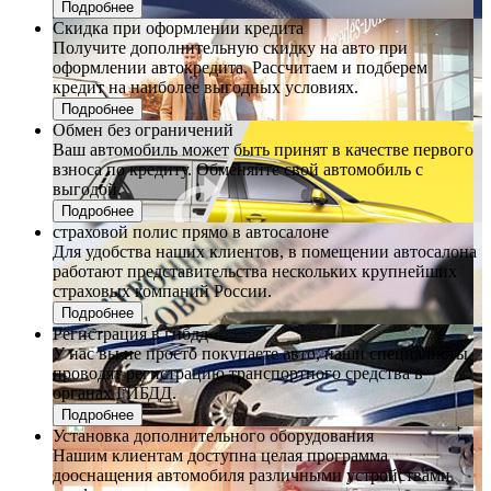
Подробнее
Скидка при оформлении кредита
Получите дополнительную скидку на авто при
оформлении автокредита. Рассчитаем и подберем
кредит на наиболее выгодных условиях.
Подробнее
Обмен без ограничений
Ваш автомобиль может быть принят в качестве первого
взноса по кредиту. Обменяйте свой автомобиль с
выгодой.
Подробнее
страховой полис прямо в автосалоне
Для удобства наших клиентов, в помещении автосалона
работают представительства нескольких крупнейших
страховых компаний России.
Подробнее
Регистрация в гибдд
У нас вы не просто покупаете авто, наши специалисты
проводят регистрацию транспортного средства в
органах ГИБДД.
Подробнее
Установка дополнительного оборудования
Нашим клиентам доступна целая программа
дооснащения автомобиля различными устройствами