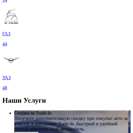
ГАЗ
44
УАЗ
48
Наши
Услуги
Скидка за Trade-In
Получите дополнительную скидку при покупке авто за
участие в программе Trade-In. Быстрый и удобный
способ обменять свой автомобиль.