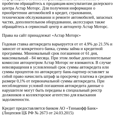
пробегом обращайтесь к продавцам-консультантам дилерского
центра Астар Моторс. Для получения информации о
приобретении автомобилей в кредит, страховании,
техническом обслуживании и ремонте автомобилей, запасных
частях, дополнительном оборудовании, аксессуарах также
обращайтесь в сервисный центр и
автоцентр
Астар Моторс.
Права на сайт принадлежат «Астар Моторс»
Годовая ставка автокредита варьируется от от 4.9% до 21.5% и
зависит от конкретного банка, суммы займа и кредитной
программы. Минимальный срок погашения от 61 дня,
максимальный - 84 месяца. При этом любые дополнительные
комиссии
автоцентр
ом Астар Моторс не взимаются. В случае
невозвращения в условленный срок суммы автокредита или
суммы процентов по автокредиту банк-партнер оставляет за
собой право начислить штраф за просрочку платежа в среднем
размере 0,1% от первоначальной суммы автокредита. При
несоблюдении условий погашения автокредита данные о
нарушителе могут быть переданы в специальный реестр
должников и коллекторское агентство для взыскания
задолженности.
Кредит предоставляется банком АО «Тинькофф Банк»
(Лицензия ЦБ РФ № 2673 от 24.03.2015)