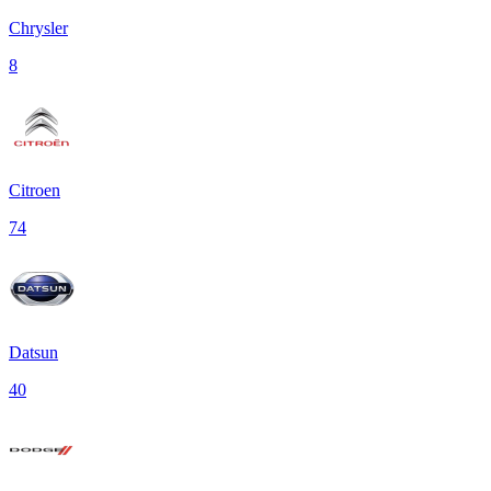
Chrysler
8
Citroen
74
Datsun
40