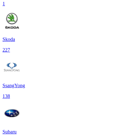
1
Skoda
227
SsangYong
138
Subaru