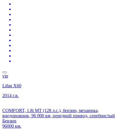
vin
Lifan X60
2014 г.в.
COMFORT, 1.8i MT (128 л.с.), бензин, механика,
внедорожник, 96 000 км, передний привод, серебристый
Бензин
96000 км.