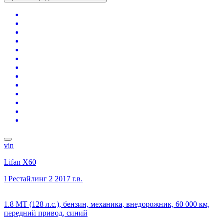
vin
Lifan X60
I Рестайлинг 2
2017 г.в.
1.8 MT (128 л.с.), бензин, механика, внедорожник, 60 000 км,
передний привод, синий