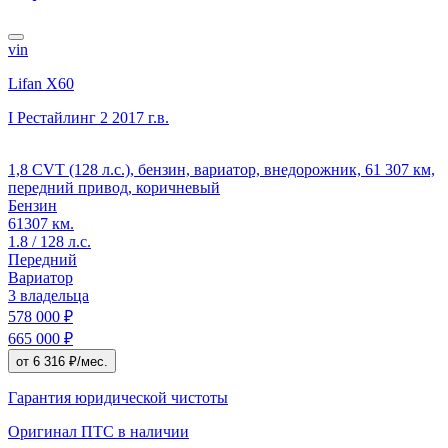
vin
Lifan X60
I Рестайлинг 2
2017 г.в.
1,8 CVT (128 л.с.), бензин, вариатор, внедорожник, 61 307 км,
передний привод, коричневый
Бензин
61307 км.
1.8 / 128 л.с.
Передний
Вариатор
3 владельца
578 000 ₽
665 000 ₽
от 6 316 ₽/мес.
Гарантия юридической чистоты
Оригинал ПТС
в наличии