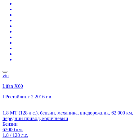
vin
Lifan X60
I Рестайлинг 2
2016 г.в.
1.8 MT (128 л.с.), бензин, механика, внедорожник, 62 000 км,
передний привод, коричневый
Бензин
62000 км.
1.8 / 128 л.с.