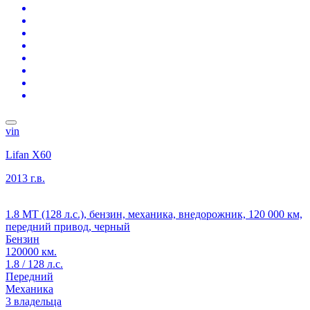
vin
Lifan X60
2013 г.в.
1.8 MT (128 л.с.), бензин, механика, внедорожник, 120 000 км,
передний привод, черный
Бензин
120000 км.
1.8 / 128 л.с.
Передний
Механика
3 владельца