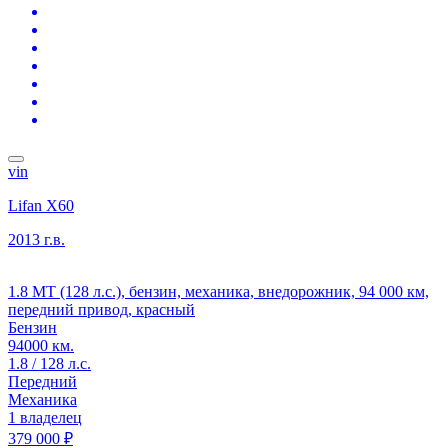
vin
Lifan X60
2013 г.в.
1.8 MT (128 л.с.), бензин, механика, внедорожник, 94 000 км,
передний привод, красный
Бензин
94000 км.
1.8 / 128 л.с.
Передний
Механика
1 владелец
379 000 ₽