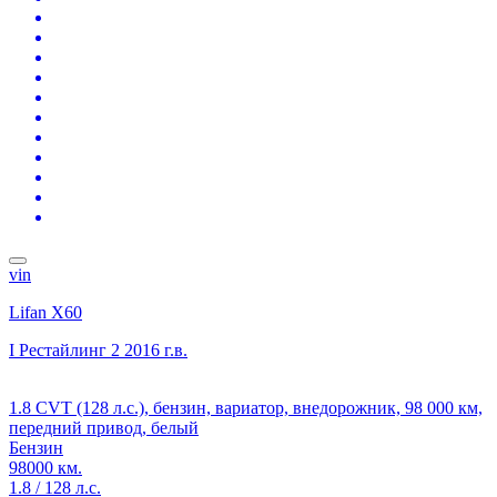
vin
Lifan X60
I Рестайлинг 2
2016 г.в.
1.8 CVT (128 л.с.), бензин, вариатор, внедорожник, 98 000 км,
передний привод, белый
Бензин
98000 км.
1.8 / 128 л.с.