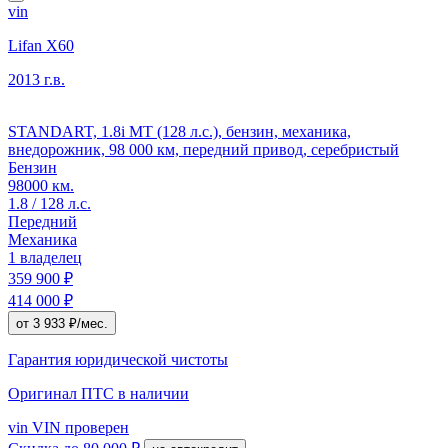
vin
Lifan X60
2013 г.в.
STANDART, 1.8i MT (128 л.с.), бензин, механика,
внедорожник, 98 000 км, передний привод, серебристый
Бензин
98000 км.
1.8 / 128 л.с.
Передний
Механика
1 владелец
359 900 ₽
414 000 ₽
от 3 933 ₽/мес.
Гарантия юридической чистоты
Оригинал ПТС
в наличии
vin
VIN проверен