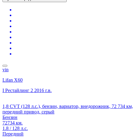
vin
Lifan X60
I Рестайлинг 2
2016 г.в.
1,8 CVT (128 л.с.), бензин, вариатор, внедорожник, 72 734 км,
передний привод, серый
Бензин
72734 км.
1.8 / 128 л.с.
Передний