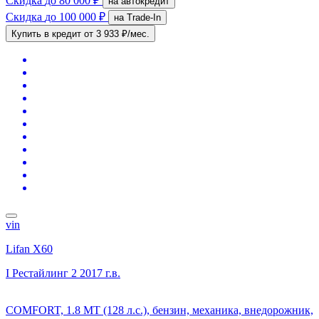
Скидка
до 80 000 ₽
на автокредит
Скидка
до 100 000 ₽
на Trade-In
Купить в кредит
от 3 933 ₽/мес.
vin
Lifan X60
I Рестайлинг 2
2017 г.в.
COMFORT, 1.8 MT (128 л.с.), бензин, механика, внедорожник,