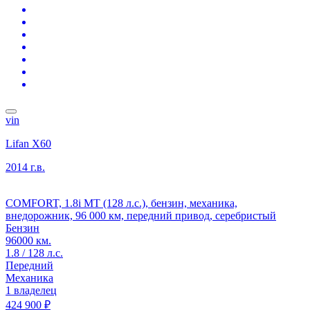
vin
Lifan X60
2014 г.в.
COMFORT, 1.8i MT (128 л.с.), бензин, механика,
внедорожник, 96 000 км, передний привод, серебристый
Бензин
96000 км.
1.8 / 128 л.с.
Передний
Механика
1 владелец
424 900 ₽