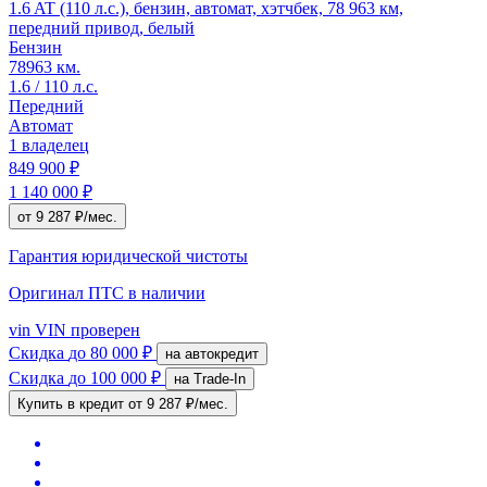
1.6 AT (110 л.с.), бензин, автомат, хэтчбек, 78 963 км,
передний привод, белый
Бензин
78963 км.
1.6 / 110 л.с.
Передний
Автомат
1 владелец
849 900 ₽
1 140 000 ₽
от 9 287 ₽/мес.
Гарантия юридической чистоты
Оригинал ПТС
в наличии
vin
VIN проверен
Скидка
до 80 000 ₽
на автокредит
Скидка
до 100 000 ₽
на Trade-In
Купить в кредит
от 9 287 ₽/мес.