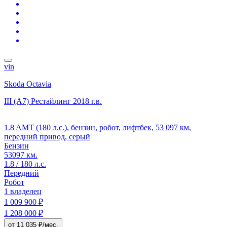
vin
Skoda Octavia
III (A7) Рестайлинг
2018 г.в.
1.8 AMT (180 л.с.), бензин, робот, лифтбек, 53 097 км,
передний привод, серый
Бензин
53097 км.
1.8 / 180 л.с.
Передний
Робот
1 владелец
1 009 900 ₽
1 208 000 ₽
от 11 035 ₽/мес.