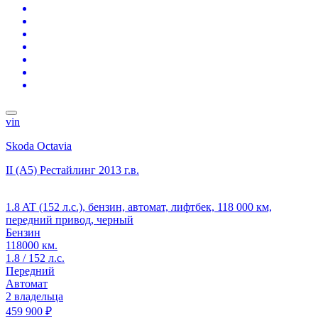
vin
Skoda Octavia
II (A5) Рестайлинг
2013 г.в.
1.8 AT (152 л.с.), бензин, автомат, лифтбек, 118 000 км,
передний привод, черный
Бензин
118000 км.
1.8 / 152 л.с.
Передний
Автомат
2 владельца
459 900 ₽