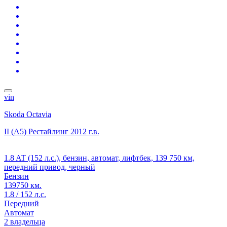
vin
Skoda Octavia
II (A5) Рестайлинг
2012 г.в.
1.8 AT (152 л.с.), бензин, автомат, лифтбек, 139 750 км,
передний привод, черный
Бензин
139750 км.
1.8 / 152 л.с.
Передний
Автомат
2 владельца