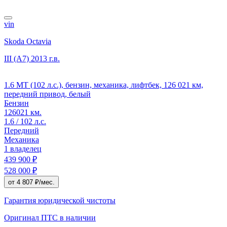
vin
Skoda Octavia
III (A7)
2013 г.в.
1.6 MT (102 л.с.), бензин, механика, лифтбек, 126 021 км,
передний привод, белый
Бензин
126021 км.
1.6 / 102 л.с.
Передний
Механика
1 владелец
439 900 ₽
528 000 ₽
от 4 807 ₽/мес.
Гарантия юридической чистоты
Оригинал ПТС
в наличии