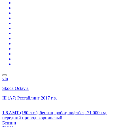
vin
Skoda Octavia
III (A7) Рестайлинг
2017 г.в.
1.8 AMT (180 л.с.), бензин, робот, лифтбек, 71 000 км,
передний привод, коричневый
Бензин