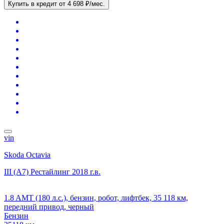
Купить в кредит
от 4 698 ₽/мес.
vin
Skoda Octavia
III (A7) Рестайлинг
2018 г.в.
1.8 AMT (180 л.с.), бензин, робот, лифтбек, 35 118 км,
передний привод, черный
Бензин