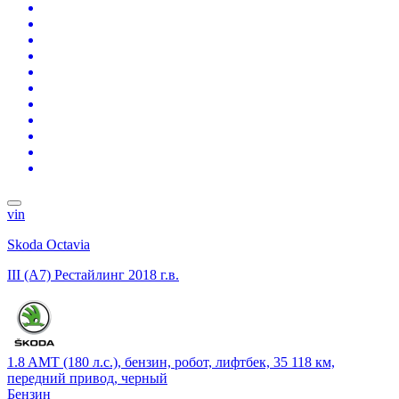
vin
Skoda Octavia
III (A7) Рестайлинг
2018 г.в.
1.8 AMT (180 л.с.), бензин, робот, лифтбек, 35 118 км,
передний привод, черный
Бензин