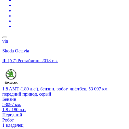
vin
Skoda Octavia
III (A7) Рестайлинг
2018 г.в.
1.8 AMT (180 л.с.), бензин, робот, лифтбек, 53 097 км,
передний привод, серый
Бензин
53097 км.
1.8 / 180 л.с.
Передний
Робот
1 владелец