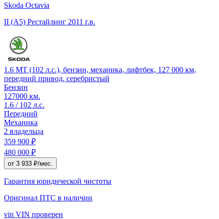
Skoda Octavia
II (A5) Рестайлинг
2011 г.в.
1.6 MT (102 л.с.), бензин, механика, лифтбек, 127 000 км,
передний привод, серебристый
Бензин
127000 км.
1.6 / 102 л.с.
Передний
Механика
2 владельца
359 900 ₽
480 000 ₽
от 3 933 ₽/мес.
Гарантия юридической чистоты
Оригинал ПТС
в наличии
vin
VIN проверен