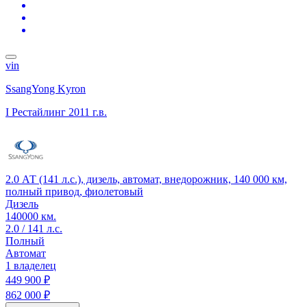
vin
SsangYong Kyron
I Рестайлинг
2011 г.в.
2.0 АТ (141 л.с.), дизель, автомат, внедорожник, 140 000 км,
полный привод, фиолетовый
Дизель
140000 км.
2.0 / 141 л.с.
Полный
Автомат
1 владелец
449 900 ₽
862 000 ₽