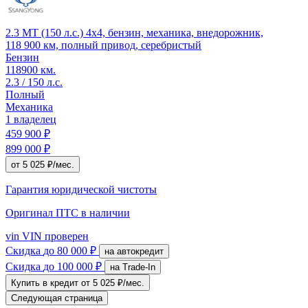
2.3 MT (150 л.с.) 4x4, бензин, механика, внедорожник,
118 900 км, полный привод, серебристый
Бензин
118900 км.
2.3 / 150 л.с.
Полный
Механика
1 владелец
459 900 ₽
899 000 ₽
от 5 025 ₽/мес.
Гарантия юридической чистоты
Оригинал ПТС
в наличии
vin
VIN проверен
Скидка
до 80 000 ₽
на автокредит
Скидка
до 100 000 ₽
на Trade-In
Купить в кредит
от 5 025 ₽/мес.
Следующая страница