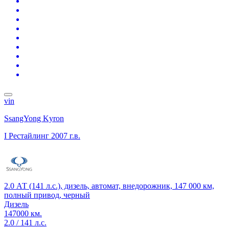
vin
SsangYong Kyron
I Рестайлинг
2007 г.в.
2.0 АТ (141 л.с.), дизель, автомат, внедорожник, 147 000 км,
полный привод, черный
Дизель
147000 км.
2.0 / 141 л.с.