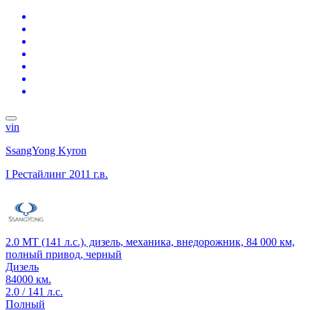
vin
SsangYong Kyron
I Рестайлинг
2011 г.в.
2.0 MT (141 л.с.), дизель, механика, внедорожник, 84 000 км,
полный привод, черный
Дизель
84000 км.
2.0 / 141 л.с.
Полный