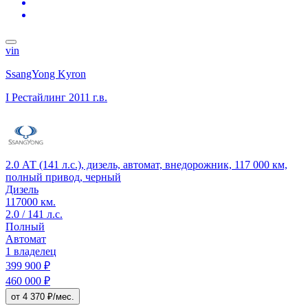
vin
SsangYong Kyron
I Рестайлинг
2011 г.в.
2.0 АТ (141 л.с.), дизель, автомат, внедорожник, 117 000 км,
полный привод, черный
Дизель
117000 км.
2.0 / 141 л.с.
Полный
Автомат
1 владелец
399 900 ₽
460 000 ₽
от 4 370 ₽/мес.