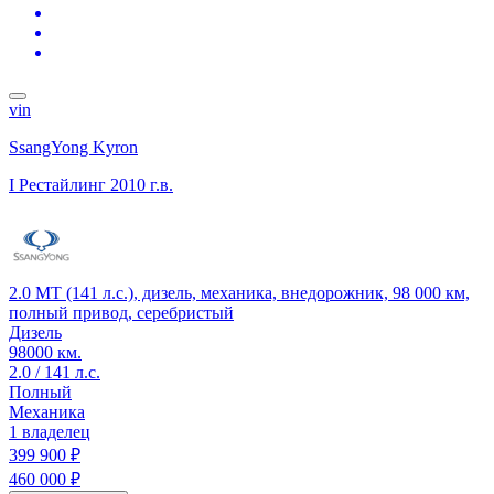
vin
SsangYong Kyron
I Рестайлинг
2010 г.в.
2.0 MT (141 л.с.), дизель, механика, внедорожник, 98 000 км,
полный привод, серебристый
Дизель
98000 км.
2.0 / 141 л.с.
Полный
Механика
1 владелец
399 900 ₽
460 000 ₽