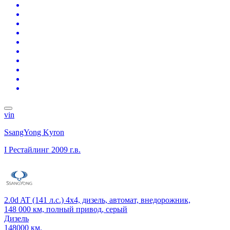
vin
SsangYong Kyron
I Рестайлинг
2009 г.в.
2.0d AT (141 л.с.) 4x4, дизель, автомат, внедорожник,
148 000 км, полный привод, серый
Дизель
148000 км.