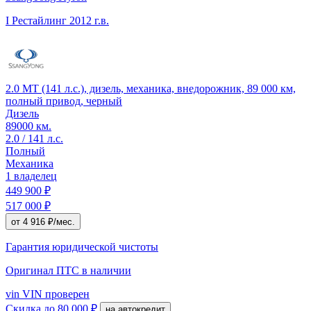
I Рестайлинг
2012 г.в.
2.0 MT (141 л.с.), дизель, механика, внедорожник, 89 000 км,
полный привод, черный
Дизель
89000 км.
2.0 / 141 л.с.
Полный
Механика
1 владелец
449 900 ₽
517 000 ₽
от 4 916 ₽/мес.
Гарантия юридической чистоты
Оригинал ПТС
в наличии
vin
VIN проверен
Скидка
до 80 000 ₽
на автокредит