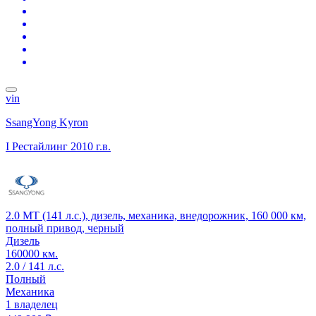
vin
SsangYong Kyron
I Рестайлинг
2010 г.в.
2.0 MT (141 л.с.), дизель, механика, внедорожник, 160 000 км,
полный привод, черный
Дизель
160000 км.
2.0 / 141 л.с.
Полный
Механика
1 владелец