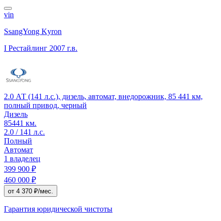
vin
SsangYong Kyron
I Рестайлинг
2007 г.в.
2.0 АТ (141 л.с.), дизель, автомат, внедорожник, 85 441 км,
полный привод, черный
Дизель
85441 км.
2.0 / 141 л.с.
Полный
Автомат
1 владелец
399 900 ₽
460 000 ₽
от 4 370 ₽/мес.
Гарантия юридической чистоты