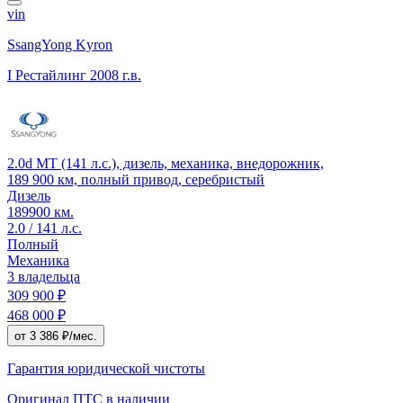
vin
SsangYong Kyron
I Рестайлинг
2008 г.в.
2.0d MT (141 л.с.), дизель, механика, внедорожник,
189 900 км, полный привод, серебристый
Дизель
189900 км.
2.0 / 141 л.с.
Полный
Механика
3 владельца
309 900 ₽
468 000 ₽
от 3 386 ₽/мес.
Гарантия юридической чистоты
Оригинал ПТС
в наличии