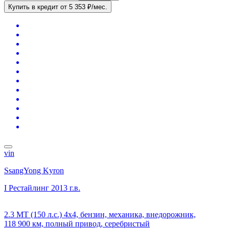
Купить в кредит
от 5 353 ₽/мес.
vin
SsangYong Kyron
I Рестайлинг
2013 г.в.
2.3 MT (150 л.с.) 4x4, бензин, механика, внедорожник,
118 900 км, полный привод, серебристый