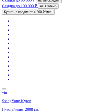
Скидка
до 80 000 ₽
на автокредит
Скидка
до 100 000 ₽
на Trade-In
Купить в кредит
от 4 260 ₽/мес.
vin
SsangYong Kyron
I Рестайлинг
2008 г.в.