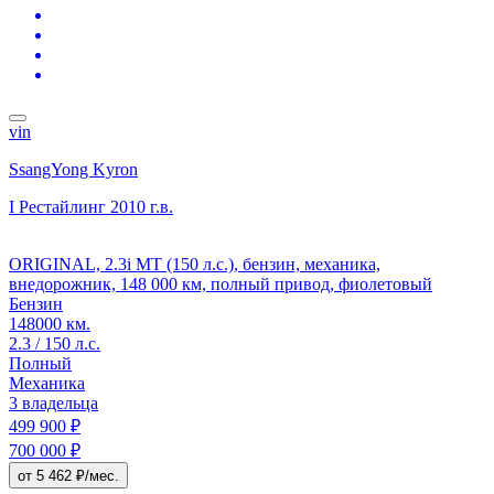
vin
SsangYong Kyron
I Рестайлинг
2010 г.в.
ORIGINAL, 2.3i MT (150 л.с.), бензин, механика,
внедорожник, 148 000 км, полный привод, фиолетовый
Бензин
148000 км.
2.3 / 150 л.с.
Полный
Механика
3 владельца
499 900 ₽
700 000 ₽
от 5 462 ₽/мес.