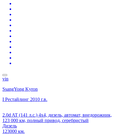
vin
SsangYong Kyron
I Рестайлинг
2010 г.в.
2.0d AT (141 л.с.) 4x4, дизель, автомат, внедорожник,
123 000 км, полный привод, серебристый
Дизель
123000 км.