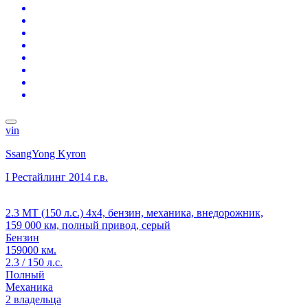
vin
SsangYong Kyron
I Рестайлинг
2014 г.в.
2.3 MT (150 л.с.) 4x4, бензин, механика, внедорожник,
159 000 км, полный привод, серый
Бензин
159000 км.
2.3 / 150 л.с.
Полный
Механика
2 владельца