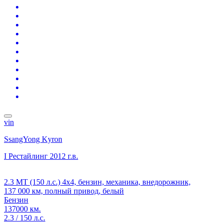
vin
SsangYong Kyron
I Рестайлинг
2012 г.в.
2.3 MT (150 л.с.) 4x4, бензин, механика, внедорожник,
137 000 км, полный привод, белый
Бензин
137000 км.
2.3 / 150 л.с.