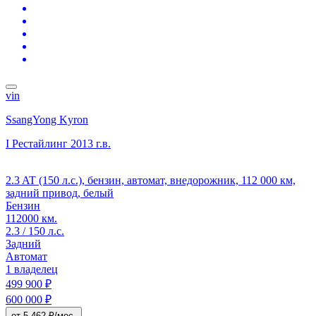
vin
SsangYong Kyron
I Рестайлинг
2013 г.в.
2.3 AT (150 л.с.), бензин, автомат, внедорожник, 112 000 км,
задний привод, белый
Бензин
112000 км.
2.3 / 150 л.с.
Задний
Автомат
1 владелец
499 900 ₽
600 000 ₽
от 5 462 ₽/мес.