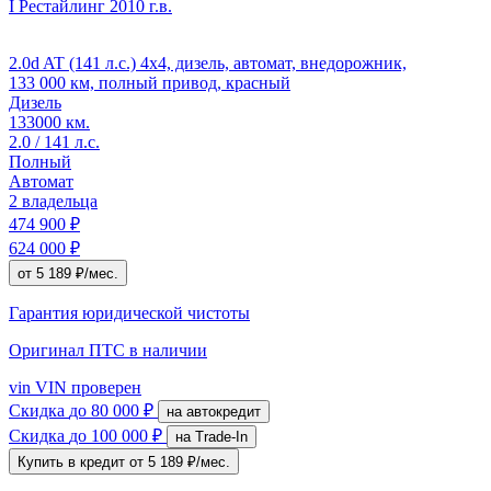
I Рестайлинг
2010 г.в.
2.0d AT (141 л.с.) 4x4, дизель, автомат, внедорожник,
133 000 км, полный привод, красный
Дизель
133000 км.
2.0 / 141 л.с.
Полный
Автомат
2 владельца
474 900 ₽
624 000 ₽
от 5 189 ₽/мес.
Гарантия юридической чистоты
Оригинал ПТС
в наличии
vin
VIN проверен
Скидка
до 80 000 ₽
на автокредит
Скидка
до 100 000 ₽
на Trade-In
Купить в кредит
от 5 189 ₽/мес.