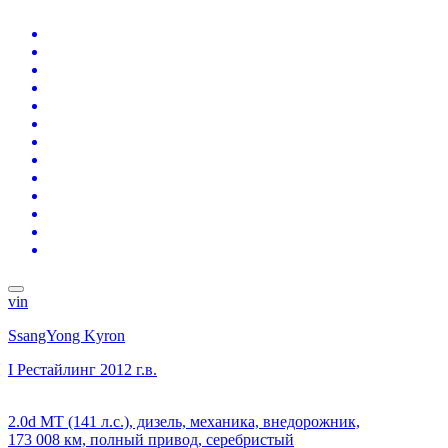
vin
SsangYong Kyron
I Рестайлинг
2012 г.в.
2.0d MT (141 л.с.), дизель, механика, внедорожник,
173 008 км, полный привод, серебристый