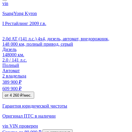
vin
SsangYong Kyron
I Рестайлинг
2009 г.в.
2.0d AT (141 л.с.) 4x4, дизель, автомат, внедорожник,
148 000 км, полный привод, серый
Дизель
148000 км.
2.0 / 141 л.с.
Полный
Автомат
2 владельца
389 900 ₽
609 900 ₽
от 4 260 ₽/мес.
Гарантия юридической чистоты
Оригинал ПТС
в наличии
vin
VIN проверен