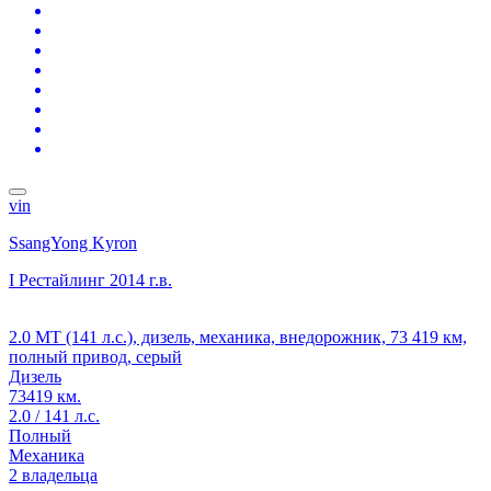
vin
SsangYong Kyron
I Рестайлинг
2014 г.в.
2.0 MT (141 л.с.), дизель, механика, внедорожник, 73 419 км,
полный привод, серый
Дизель
73419 км.
2.0 / 141 л.с.
Полный
Механика
2 владельца