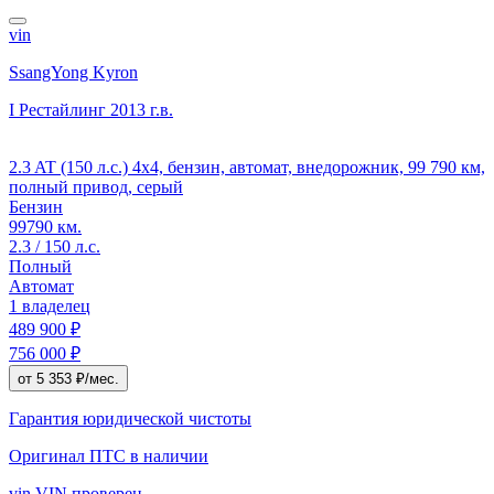
vin
SsangYong Kyron
I Рестайлинг
2013 г.в.
2.3 AT (150 л.с.) 4x4, бензин, автомат, внедорожник, 99 790 км,
полный привод, серый
Бензин
99790 км.
2.3 / 150 л.с.
Полный
Автомат
1 владелец
489 900 ₽
756 000 ₽
от 5 353 ₽/мес.
Гарантия юридической чистоты
Оригинал ПТС
в наличии
vin
VIN проверен