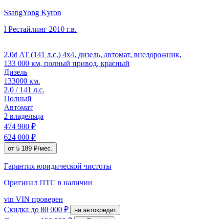
SsangYong Kyron
I Рестайлинг
2010 г.в.
2.0d AT (141 л.с.) 4x4, дизель, автомат, внедорожник,
133 000 км, полный привод, красный
Дизель
133000 км.
2.0 / 141 л.с.
Полный
Автомат
2 владельца
474 900 ₽
624 000 ₽
от 5 189 ₽/мес.
Гарантия юридической чистоты
Оригинал ПТС
в наличии
vin
VIN проверен
Скидка
до 80 000 ₽
на автокредит