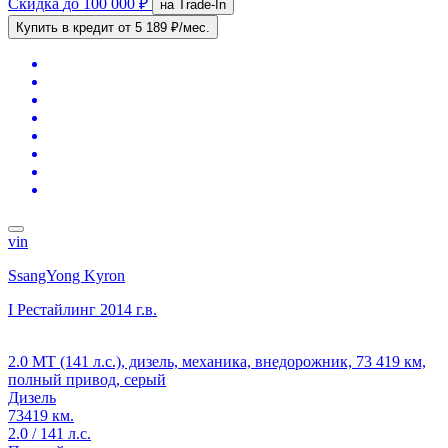
Скидка
до 100 000 ₽
на Trade-In
Купить в кредит
от 5 189 ₽/мес.
vin
SsangYong Kyron
I Рестайлинг
2014 г.в.
2.0 MT (141 л.с.), дизель, механика, внедорожник, 73 419 км,
полный привод, серый
Дизель
73419 км.
2.0 / 141 л.с.