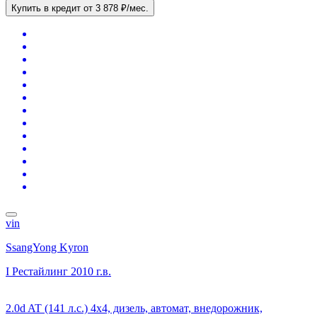
Купить в кредит
от 3 878 ₽/мес.
vin
SsangYong Kyron
I Рестайлинг
2010 г.в.
2.0d AT (141 л.с.) 4x4, дизель, автомат, внедорожник,