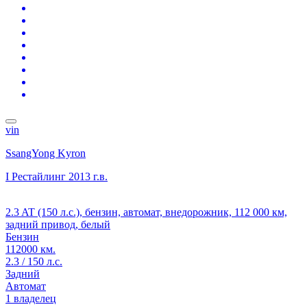
vin
SsangYong Kyron
I Рестайлинг
2013 г.в.
2.3 AT (150 л.с.), бензин, автомат, внедорожник, 112 000 км,
задний привод, белый
Бензин
112000 км.
2.3 / 150 л.с.
Задний
Автомат
1 владелец