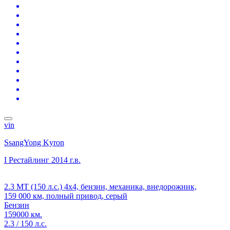
vin
SsangYong Kyron
I Рестайлинг
2014 г.в.
2.3 MT (150 л.с.) 4x4, бензин, механика, внедорожник,
159 000 км, полный привод, серый
Бензин
159000 км.
2.3 / 150 л.с.