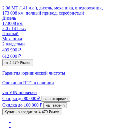
2.0d MT (141 л.с.), дизель, механика, внедорожник,
173 008 км, полный привод, серебристый
Дизель
173008 км.
2.0 / 141 л.с.
Полный
Механика
2 владельца
409 900 ₽
612 000 ₽
от 4 479 ₽/мес.
Гарантия юридической чистоты
Оригинал ПТС
в наличии
vin
VIN проверен
Скидка
до 80 000 ₽
на автокредит
Скидка
до 100 000 ₽
на Trade-In
Купить в кредит
от 4 479 ₽/мес.