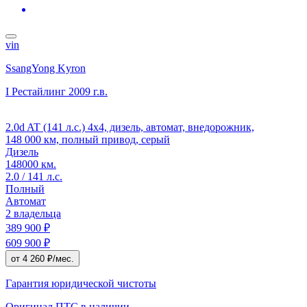
vin
SsangYong Kyron
I Рестайлинг
2009 г.в.
2.0d AT (141 л.с.) 4x4, дизель, автомат, внедорожник,
148 000 км, полный привод, серый
Дизель
148000 км.
2.0 / 141 л.с.
Полный
Автомат
2 владельца
389 900 ₽
609 900 ₽
от 4 260 ₽/мес.
Гарантия юридической чистоты
Оригинал ПТС
в наличии