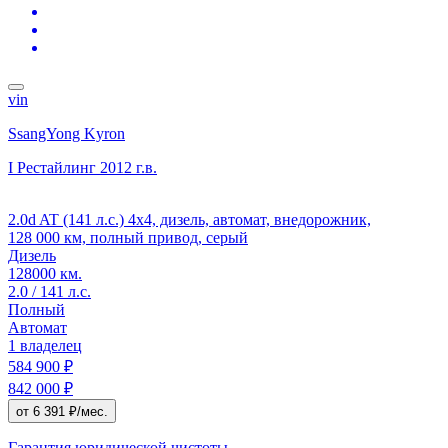
vin
SsangYong Kyron
I Рестайлинг
2012 г.в.
2.0d AT (141 л.с.) 4x4, дизель, автомат, внедорожник,
128 000 км, полный привод, серый
Дизель
128000 км.
2.0 / 141 л.с.
Полный
Автомат
1 владелец
584 900 ₽
842 000 ₽
от 6 391 ₽/мес.
Гарантия юридической чистоты