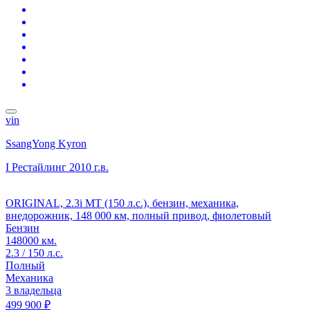
vin
SsangYong Kyron
I Рестайлинг
2010 г.в.
ORIGINAL, 2.3i MT (150 л.с.), бензин, механика,
внедорожник, 148 000 км, полный привод, фиолетовый
Бензин
148000 км.
2.3 / 150 л.с.
Полный
Механика
3 владельца
499 900 ₽