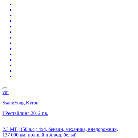
vin
SsangYong Kyron
I Рестайлинг
2012 г.в.
2.3 MT (150 л.с.) 4x4, бензин, механика, внедорожник,
137 000 км, полный привод, белый