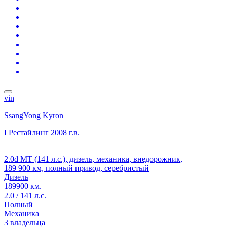
vin
SsangYong Kyron
I Рестайлинг
2008 г.в.
2.0d MT (141 л.с.), дизель, механика, внедорожник,
189 900 км, полный привод, серебристый
Дизель
189900 км.
2.0 / 141 л.с.
Полный
Механика
3 владельца