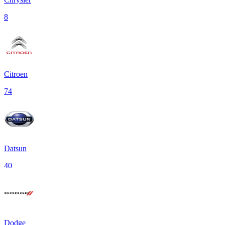
8
Citroen
74
Datsun
40
Dodge