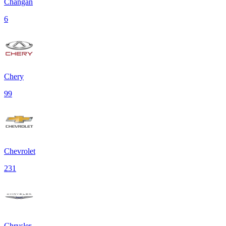
Changan
6
Chery
99
Chevrolet
231
Chrysler