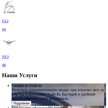
ГАЗ
44
УАЗ
48
Наши
Услуги
Скидка за Trade-In
Получите дополнительную скидку при покупке авто за
участие в программе Trade-In. Быстрый и удобный
способ обменять свой автомобиль.
Подробнее
Скидка при оформлении кредита