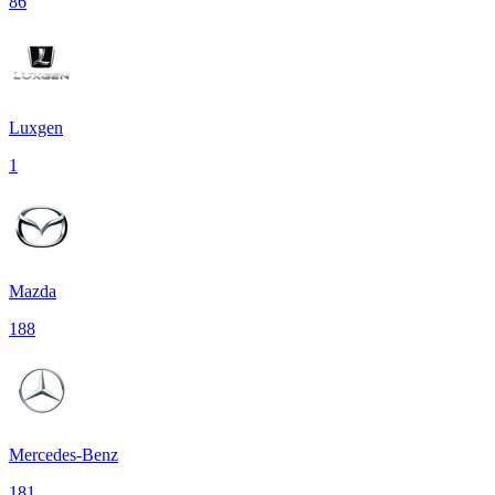
86
Luxgen
1
Mazda
188
Mercedes-Benz
181