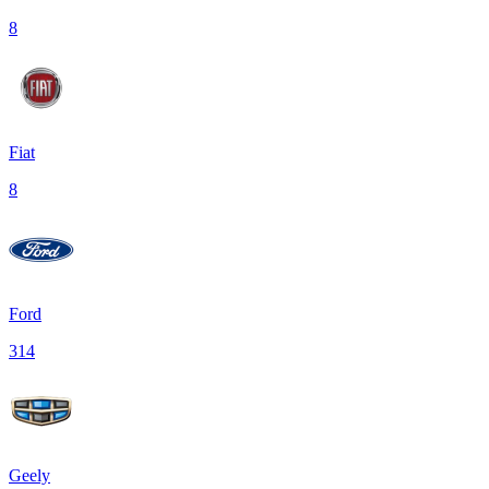
8
Fiat
8
Ford
314
Geely