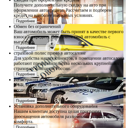
Получите дополнительную скидку на авто при
оформлении автокредита. Рассчитаем и подберем
кредит на наиболее выгодных условиях.
Подробнее
Обмен без ограничений
Ваш автомобиль может быть принят в качестве первого
взноса по кредиту. Обменяйте свой автомобиль с
выгодой.
Подробнее
страховой полис прямо в автосалоне
Для удобства наших клиентов, в помещении автосалона
работают представительства нескольких крупнейших
страховых компаний России.
Подробнее
Регистрация в гибдд
У нас вы не просто покупаете авто, наши специалисты
проводят регистрацию транспортного средства в
органах ГИБДД.
Подробнее
Установка дополнительного оборудования
Нашим клиентам доступна целая программа
дооснащения автомобиля различными устройствами
комфорта.
Подробнее