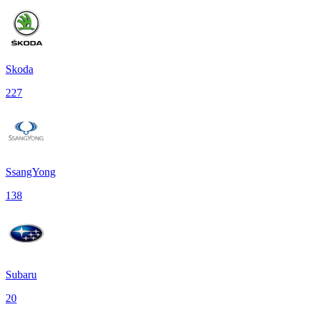
Skoda
227
SsangYong
138
Subaru
20