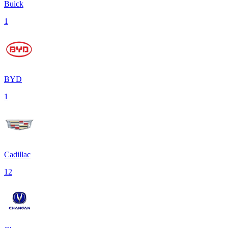
Buick
1
BYD
1
Cadillac
12