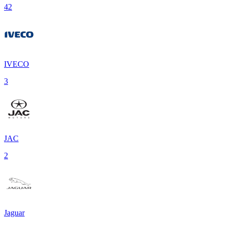
42
IVECO
3
JAC
2
Jaguar