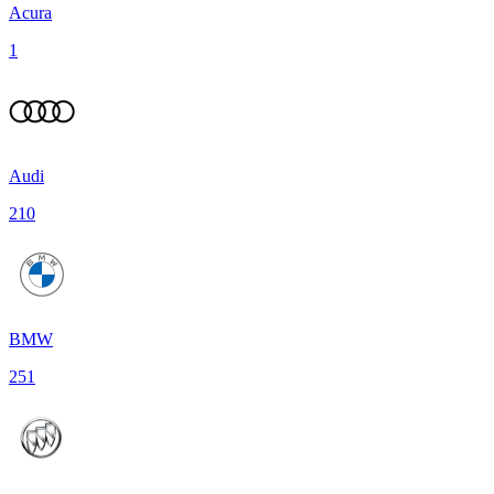
Acura
1
Audi
210
BMW
251