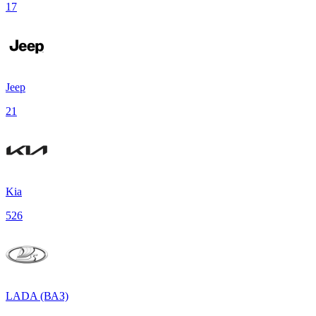
17
Jeep
21
Kia
526
LADA (ВАЗ)