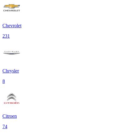
Chevrolet
231
Chrysler
8
Citroen
74