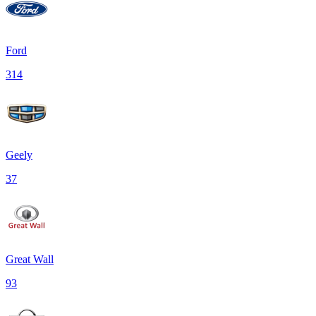
Ford
314
Geely
37
Great Wall
93