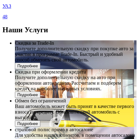
УАЗ
48
Наши
Услуги
Скидка за Trade-In
Получите дополнительную скидку при покупке авто за
участие в программе Trade-In. Быстрый и удобный
способ обменять свой автомобиль.
Подробнее
Скидка при оформлении кредита
Получите дополнительную скидку на авто при
оформлении автокредита. Рассчитаем и подберем
кредит на наиболее выгодных условиях.
Подробнее
Обмен без ограничений
Ваш автомобиль может быть принят в качестве первого
взноса по кредиту. Обменяйте свой автомобиль с
выгодой.
Подробнее
страховой полис прямо в автосалоне
Для удобства наших клиентов, в помещении автосалона