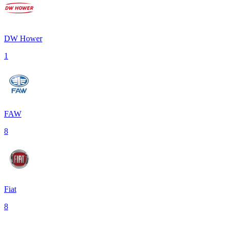
DW Hower
1
FAW
8
Fiat
8