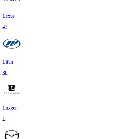
Lexus
47
Lifan
86
Luxgen
1