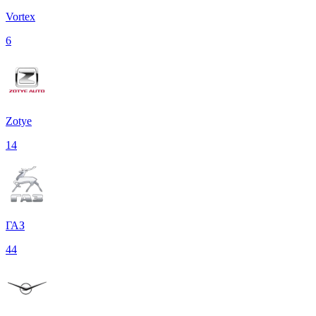
Vortex
6
Zotye
14
ГАЗ
44