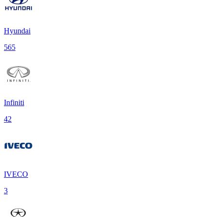
Hyundai
565
Infiniti
42
IVECO
3