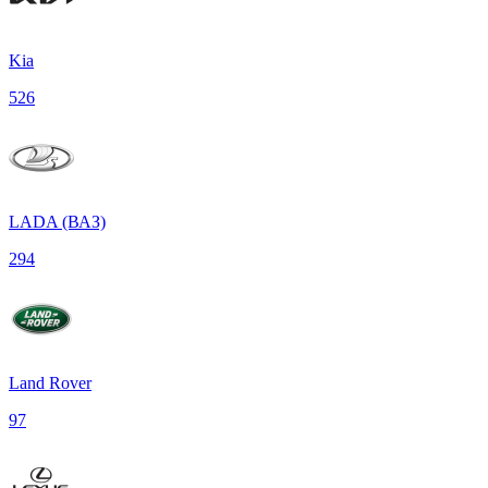
Kia
526
LADA (ВАЗ)
294
Land Rover
97