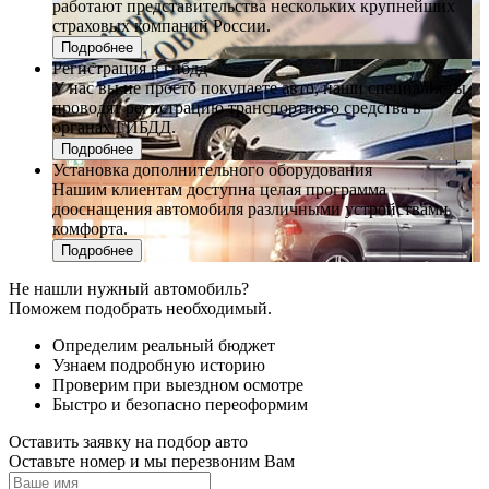
работают представительства нескольких крупнейших
страховых компаний России.
Подробнее
Регистрация в гибдд
У нас вы не просто покупаете авто, наши специалисты
проводят регистрацию транспортного средства в
органах ГИБДД.
Подробнее
Установка дополнительного оборудования
Нашим клиентам доступна целая программа
дооснащения автомобиля различными устройствами
комфорта.
Подробнее
Не нашли нужный автомобиль?
Поможем подобрать необходимый.
Определим реальный бюджет
Узнаем подробную историю
Проверим при выездном осмотре
Быстро и безопасно переоформим
Оставить заявку на подбор авто
Оставьте номер и мы перезвоним Вам