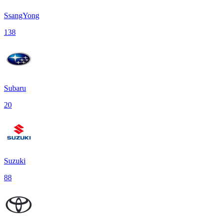
SsangYong
138
Subaru
20
Suzuki
88