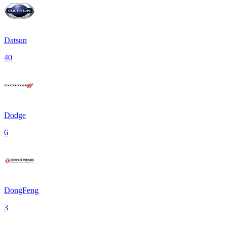
Datsun
40
Dodge
6
DongFeng
3