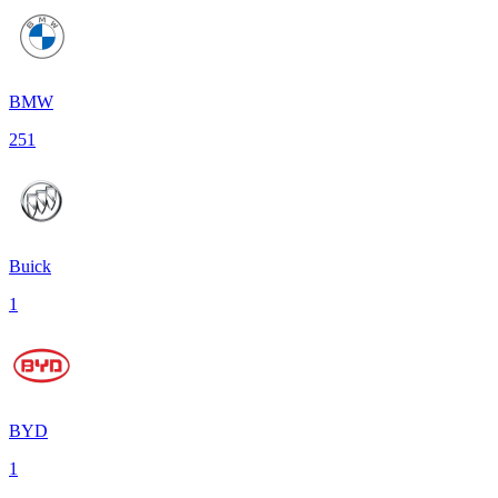
BMW
251
Buick
1
BYD
1