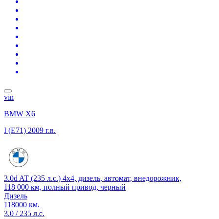
vin
BMW X6
I (E71)
2009 г.в.
3.0d AT (235 л.с.) 4x4, дизель, автомат, внедорожник,
118 000 км, полный привод, черный
Дизель
118000 км.
3.0 / 235 л.с.