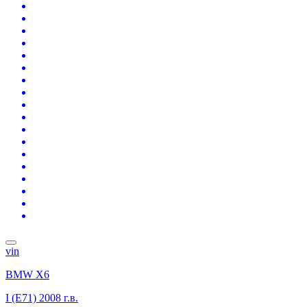
vin
BMW X6
I (E71)
2008 г.в.