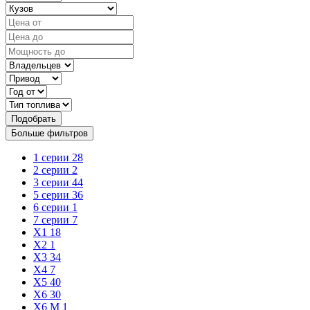
Подобрать
Больше фильтров
1 серии
28
2 серии
2
3 серии
44
5 серии
36
6 серии
1
7 серии
7
X1
18
X2
1
X3
34
X4
7
X5
40
X6
30
X6 M
1