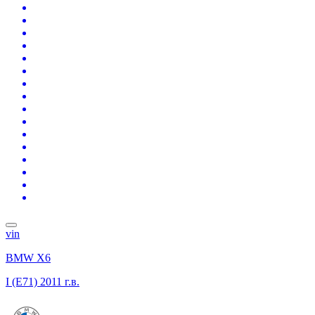
vin
BMW X6
I (E71)
2011 г.в.