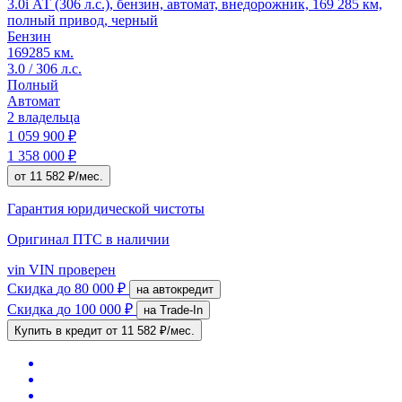
3.0i АТ (306 л.с.), бензин, автомат, внедорожник, 169 285 км,
полный привод, черный
Бензин
169285 км.
3.0 / 306 л.с.
Полный
Автомат
2 владельца
1 059 900 ₽
1 358 000 ₽
от 11 582 ₽/мес.
Гарантия юридической чистоты
Оригинал ПТС
в наличии
vin
VIN проверен
Скидка
до 80 000 ₽
на автокредит
Скидка
до 100 000 ₽
на Trade-In
Купить в кредит
от 11 582 ₽/мес.