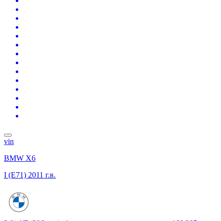
vin
BMW X6
I (E71)
2011 г.в.