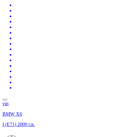
vin
BMW X6
I (E71)
2009 г.в.