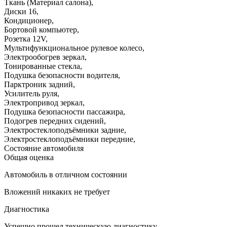
Ткань (Материал салона)
,
Диски 16
,
Кондиционер
,
Бортовой компьютер
,
Розетка 12V
,
Мультифункциональное рулевое колесо
,
Электрообогрев зеркал
,
Тонированные стекла
,
Подушка безопасности водителя
,
Парктроник задний
,
Усилитель руля
,
Электропривод зеркал
,
Подушка безопасности пассажира
,
Подогрев передних сидений
,
Электростеклоподъёмники задние
,
Электростеклоподъёмники передние
,
Состояние автомобиля
Общая оценка
Автомобиль в отличном состоянии
Вложений никаких не требует
Диагностика
Успешно прошел техническую диагностику