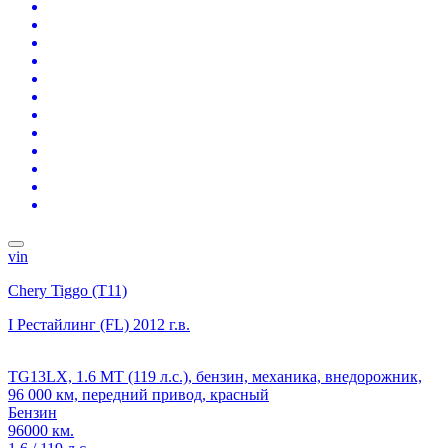
vin
Chery Tiggo (T11)
I Рестайлинг (FL)
2012 г.в.
TG13LX, 1.6 MT (119 л.с.), бензин, механика, внедорожник,
96 000 км, передний привод, красный
Бензин
96000 км.