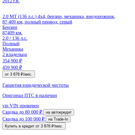
2012 г.в.
2.0 MT (136 л.с.) 4x4, бензин, механика, внедорожник,
87 409 км, полный привод, серый
Бензин
87409 км.
2.0 / 136 л.с.
Полный
Механика
2 владельца
354 900 ₽
459 900 ₽
от 3 878 ₽/мес.
Гарантия юридической чистоты
Оригинал ПТС
в наличии
vin
VIN проверен
Скидка
до 80 000 ₽
на автокредит
Скидка
до 100 000 ₽
на Trade-In
Купить в кредит
от 3 878 ₽/мес.