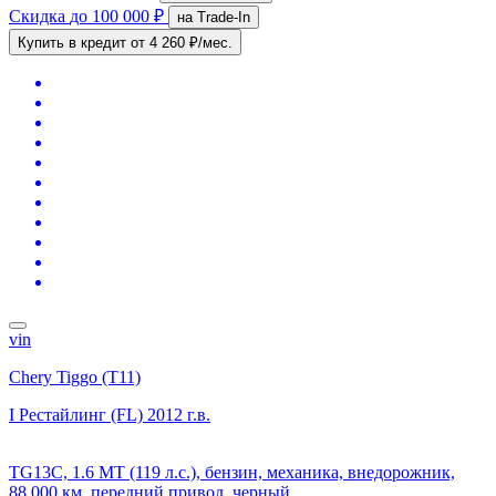
Скидка
до 100 000 ₽
на Trade-In
Купить в кредит
от 4 260 ₽/мес.
vin
Chery Tiggo (T11)
I Рестайлинг (FL)
2012 г.в.
TG13C, 1.6 MT (119 л.с.), бензин, механика, внедорожник,
88 000 км, передний привод, черный