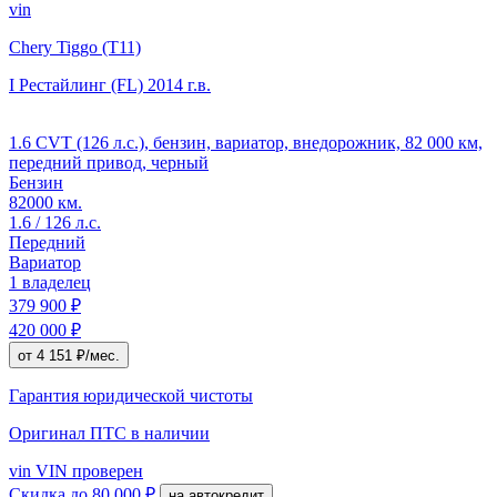
vin
Chery Tiggo (T11)
I Рестайлинг (FL)
2014 г.в.
1.6 CVT (126 л.с.), бензин, вариатор, внедорожник, 82 000 км,
передний привод, черный
Бензин
82000 км.
1.6 / 126 л.с.
Передний
Вариатор
1 владелец
379 900 ₽
420 000 ₽
от 4 151 ₽/мес.
Гарантия юридической чистоты
Оригинал ПТС
в наличии
vin
VIN проверен
Скидка
до 80 000 ₽
на автокредит