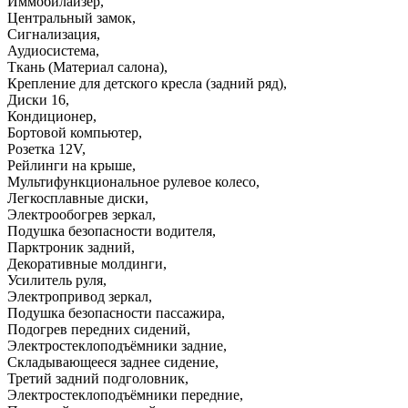
Иммобилайзер
,
Центральный замок
,
Сигнализация
,
Аудиосистема
,
Ткань (Материал салона)
,
Крепление для детского кресла (задний ряд)
,
Диски 16
,
Кондиционер
,
Бортовой компьютер
,
Розетка 12V
,
Рейлинги на крыше
,
Мультифункциональное рулевое колесо
,
Легкосплавные диски
,
Электрообогрев зеркал
,
Подушка безопасности водителя
,
Парктроник задний
,
Декоративные молдинги
,
Усилитель руля
,
Электропривод зеркал
,
Подушка безопасности пассажира
,
Подогрев передних сидений
,
Электростеклоподъёмники задние
,
Складывающееся заднее сидение
,
Третий задний подголовник
,
Электростеклоподъёмники передние
,