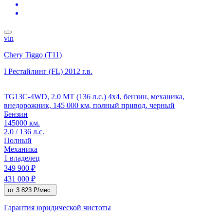
vin
Chery Tiggo (T11)
I Рестайлинг (FL)
2012 г.в.
TG13C-4WD, 2.0 MT (136 л.с.) 4x4, бензин, механика,
внедорожник, 145 000 км, полный привод, черный
Бензин
145000 км.
2.0 / 136 л.с.
Полный
Механика
1 владелец
349 900 ₽
431 000 ₽
от 3 823 ₽/мес.
Гарантия юридической чистоты