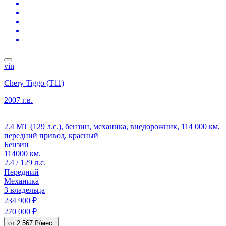
vin
Chery Tiggo (T11)
2007 г.в.
2.4 MT (129 л.с.), бензин, механика, внедорожник, 114 000 км,
передний привод, красный
Бензин
114000 км.
2.4 / 129 л.с.
Передний
Механика
3 владельца
234 900 ₽
270 000 ₽
от 2 567 ₽/мес.