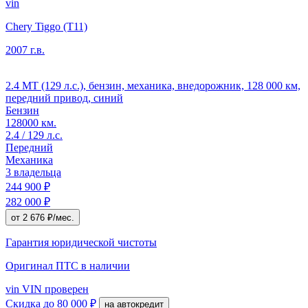
vin
Chery Tiggo (T11)
2007 г.в.
2.4 MT (129 л.с.), бензин, механика, внедорожник, 128 000 км,
передний привод, синий
Бензин
128000 км.
2.4 / 129 л.с.
Передний
Механика
3 владельца
244 900 ₽
282 000 ₽
от 2 676 ₽/мес.
Гарантия юридической чистоты
Оригинал ПТС
в наличии
vin
VIN проверен
Скидка
до 80 000 ₽
на автокредит