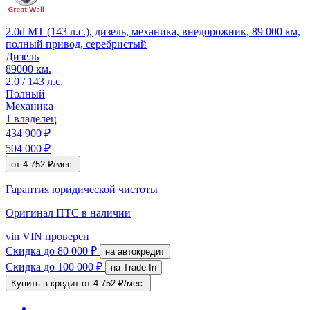
2.0d MT (143 л.с.), дизель, механика, внедорожник, 89 000 км,
полный привод, серебристый
Дизель
89000 км.
2.0 / 143 л.с.
Полный
Механика
1 владелец
434 900 ₽
504 000 ₽
от 4 752 ₽/мес.
Гарантия юридической чистоты
Оригинал ПТС
в наличии
vin
VIN проверен
Скидка
до 80 000 ₽
на автокредит
Скидка
до 100 000 ₽
на Trade-In
Купить в кредит
от 4 752 ₽/мес.