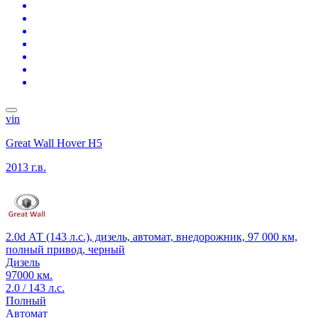
vin
Great Wall Hover H5
2013 г.в.
2.0d АТ (143 л.с.), дизель, автомат, внедорожник, 97 000 км,
полный привод, черный
Дизель
97000 км.
2.0 / 143 л.с.
Полный
Автомат