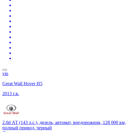
vin
Great Wall Hover H5
2013 г.в.
2.0d АТ (143 л.с.), дизель, автомат, внедорожник, 128 000 км,
полный привод, черный