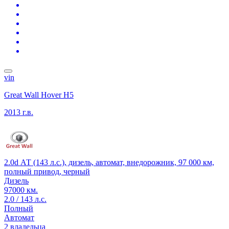
vin
Great Wall Hover H5
2013 г.в.
2.0d АТ (143 л.с.), дизель, автомат, внедорожник, 97 000 км,
полный привод, черный
Дизель
97000 км.
2.0 / 143 л.с.
Полный
Автомат
2 владельца