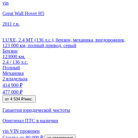
vin
Great Wall Hover H5
2011 г.в.
LUXE, 2.4 MT (136 л.с.), бензин, механика, внедорожник,
123 000 км, полный привод, серый
Бензин
123000 км.
2.4 / 136 л.с.
Полный
Механика
2 владельца
414 900 ₽
477 000 ₽
от 4 534 ₽/мес.
Гарантия юридической чистоты
Оригинал ПТС
в наличии
vin
VIN проверен
Скидка
до 80 000 ₽
на автокредит