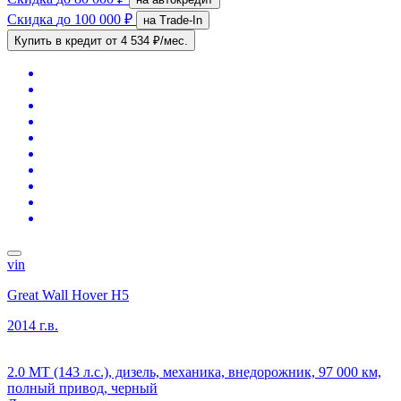
Скидка
до 100 000 ₽
на Trade-In
Купить в кредит
от 4 534 ₽/мес.
vin
Great Wall Hover H5
2014 г.в.
2.0 MT (143 л.с.), дизель, механика, внедорожник, 97 000 км,
полный привод, черный