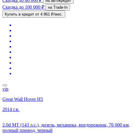
Скидка
до 80 000 ₽
на автокредит
Скидка
до 100 000 ₽
на Trade-In
Купить в кредит
от 4 861 ₽/мес.
vin
Great Wall Hover H5
2014 г.в.
2.0d MT (143 л.с.), дизель, механика, внедорожник, 76 000 км,
полный привод, черный