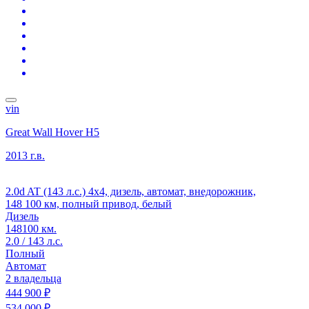
vin
Great Wall Hover H5
2013 г.в.
2.0d AT (143 л.с.) 4x4, дизель, автомат, внедорожник,
148 100 км, полный привод, белый
Дизель
148100 км.
2.0 / 143 л.с.
Полный
Автомат
2 владельца
444 900 ₽
534 000 ₽