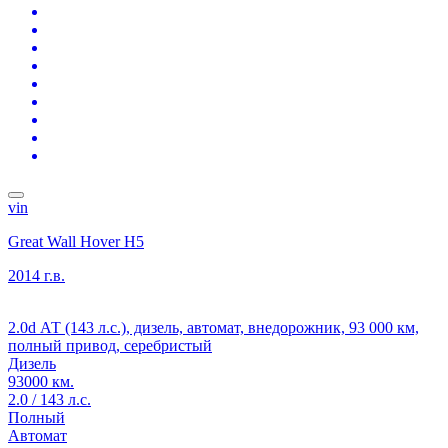
vin
Great Wall Hover H5
2014 г.в.
2.0d АТ (143 л.с.), дизель, автомат, внедорожник, 93 000 км,
полный привод, серебристый
Дизель
93000 км.
2.0 / 143 л.с.
Полный
Автомат