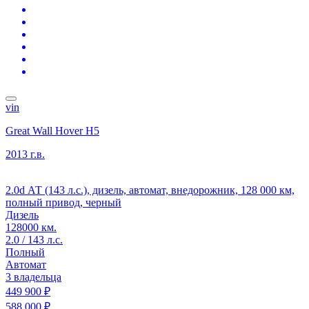
vin
Great Wall Hover H5
2013 г.в.
2.0d АТ (143 л.с.), дизель, автомат, внедорожник, 128 000 км,
полный привод, черный
Дизель
128000 км.
2.0 / 143 л.с.
Полный
Автомат
3 владельца
449 900 ₽
588 000 ₽