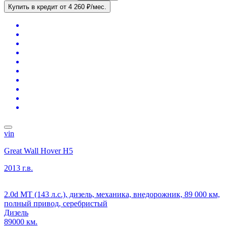
Купить в кредит
от 4 260 ₽/мес.
vin
Great Wall Hover H5
2013 г.в.
2.0d MT (143 л.с.), дизель, механика, внедорожник, 89 000 км,
полный привод, серебристый
Дизель
89000 км.