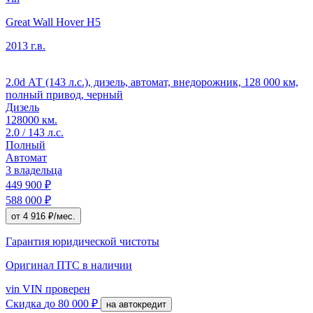
Great Wall Hover H5
2013 г.в.
2.0d АТ (143 л.с.), дизель, автомат, внедорожник, 128 000 км,
полный привод, черный
Дизель
128000 км.
2.0 / 143 л.с.
Полный
Автомат
3 владельца
449 900 ₽
588 000 ₽
от 4 916 ₽/мес.
Гарантия юридической чистоты
Оригинал ПТС
в наличии
vin
VIN проверен
Скидка
до 80 000 ₽
на автокредит