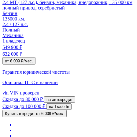
2.4 MT (127 л.с.), бензин, механика, внедорожник, 135 000 км,
полный привод, серебристый
Бензин
135000 км.
2.4 / 127 л.с.
Полный
Механика
1 владелец
549 900 ₽
632 000 ₽
от 6 009 ₽/мес.
Гарантия юридической чистоты
Оригинал ПТС
в наличии
vin
VIN проверен
Скидка
до 80 000 ₽
на автокредит
Скидка
до 100 000 ₽
на Trade-In
Купить в кредит
от 6 009 ₽/мес.