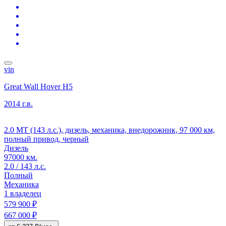
vin
Great Wall Hover H5
2014 г.в.
2.0 MT (143 л.с.), дизель, механика, внедорожник, 97 000 км,
полный привод, черный
Дизель
97000 км.
2.0 / 143 л.с.
Полный
Механика
1 владелец
579 900 ₽
667 000 ₽