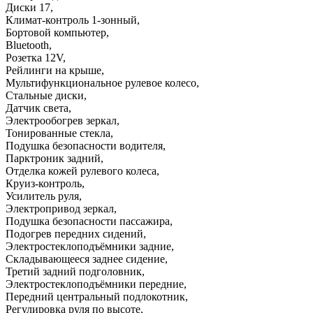
Диски 17
,
Климат-контроль 1-зонный
,
Бортовой компьютер
,
Bluetooth
,
Розетка 12V
,
Рейлинги на крыше
,
Мультифункциональное рулевое колесо
,
Стальные диски
,
Датчик света
,
Электрообогрев зеркал
,
Тонированные стекла
,
Подушка безопасности водителя
,
Парктроник задний
,
Отделка кожей рулевого колеса
,
Круиз-контроль
,
Усилитель руля
,
Электропривод зеркал
,
Подушка безопасности пассажира
,
Подогрев передних сидений
,
Электростеклоподъёмники задние
,
Складывающееся заднее сидение
,
Третий задний подголовник
,
Электростеклоподъёмники передние
,
Передний центральный подлокотник
,
Регулировка руля по высоте
,