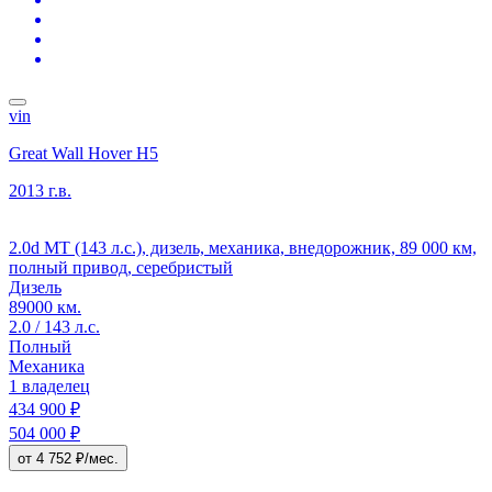
vin
Great Wall Hover H5
2013 г.в.
2.0d MT (143 л.с.), дизель, механика, внедорожник, 89 000 км,
полный привод, серебристый
Дизель
89000 км.
2.0 / 143 л.с.
Полный
Механика
1 владелец
434 900 ₽
504 000 ₽
от 4 752 ₽/мес.