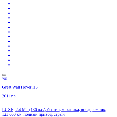
vin
Great Wall Hover H5
2011 г.в.
LUXE, 2.4 MT (136 л.с.), бензин, механика, внедорожник,
123 000 км, полный привод, серый