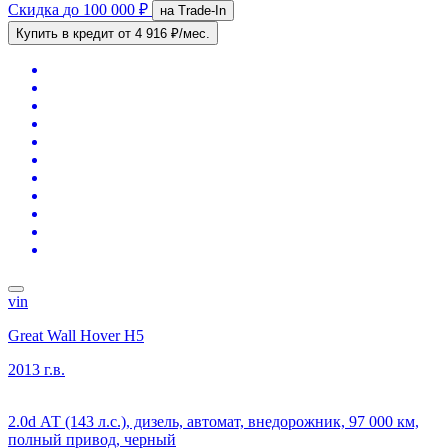
Скидка
до 100 000 ₽
на Trade-In
Купить в кредит
от 4 916 ₽/мес.
vin
Great Wall Hover H5
2013 г.в.
2.0d АТ (143 л.с.), дизель, автомат, внедорожник, 97 000 км,
полный привод, черный