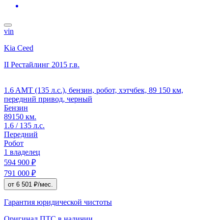
vin
Kia Ceed
II Рестайлинг
2015 г.в.
1.6 AMT (135 л.с.), бензин, робот, хэтчбек, 89 150 км,
передний привод, черный
Бензин
89150 км.
1.6 / 135 л.с.
Передний
Робот
1 владелец
594 900 ₽
791 000 ₽
от 6 501 ₽/мес.
Гарантия юридической чистоты
Оригинал ПТС
в наличии