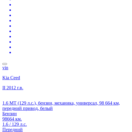
vin
Kia Ceed
II
2012 г.в.
1.6 MT (129 л.с.), бензин, механика, универсал, 98 664 км,
передний привод, белый
Бензин
98664 км.
1.6 / 129 л.с.
Передний