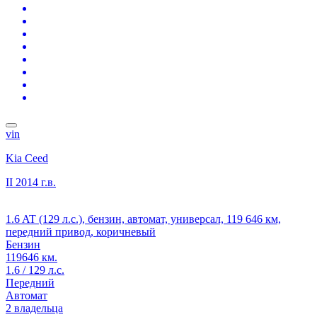
vin
Kia Ceed
II
2014 г.в.
1.6 AT (129 л.с.), бензин, автомат, универсал, 119 646 км,
передний привод, коричневый
Бензин
119646 км.
1.6 / 129 л.с.
Передний
Автомат
2 владельца