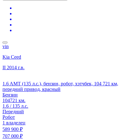
vin
Kia Ceed
II
2014 г.в.
1.6 AMT (135 л.с.), бензин, робот, хэтчбек, 104 721 км,
передний привод, красный
Бензин
104721 км.
1.6 / 135 л.с.
Передний
Робот
1 владелец
589 900 ₽
707 000 ₽