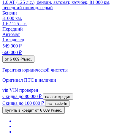
1.6 AT (125 л.с.), бензин, автомат, хэтчбек, 81 000 км,
передний привод, серый
Бензин
81000 км.
1.6 / 125 л.с.
Передний
Автомат
1 владелец
549 900 ₽
660 000 ₽
от 6 009 ₽/мес.
Гарантия юридической чистоты
Оригинал ПТС
в наличии
vin
VIN проверен
Скидка
до 80 000 ₽
на автокредит
Скидка
до 100 000 ₽
на Trade-In
Купить в кредит
от 6 009 ₽/мес.