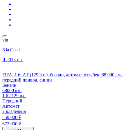
vin
Kia Ceed
II
2013 г.в.
FIFA, 1.6i АТ (129 л.с.), бензин, автомат, хэтчбек, 68 000 км,
передний привод, синий
Бензин
68000 км.
1.6 / 129 л.с.
Передний
Автомат
2 владельца
559 900 ₽
672 000 ₽