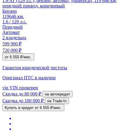
1.6 AT (129 л.с.), бензин, автомат, универсал, 119 646 км,
передний привод, коричневый
Бензин
119646 км.
1.6 / 129 л.с.
Передний
Автомат
2 владельца
599 900 ₽
720 000 ₽
от 6 555 ₽/мес.
Гарантия юридической чистоты
Оригинал ПТС
в наличии
vin
VIN проверен
Скидка
до 80 000 ₽
на автокредит
Скидка
до 100 000 ₽
на Trade-In
Купить в кредит
от 6 555 ₽/мес.