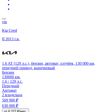
vin
Kia Ceed
II
2013 г.в.
1.6 AT (129 л.с.), бензин, автомат, хэтчбек, 130 000 км,
передний привод, коричневый
Бензин
130000 км.
1.6 / 129 л.с.
Передний
Автомат
2 владельца
569 900 ₽
630 000 ₽
от 6 227 ₽/мес.