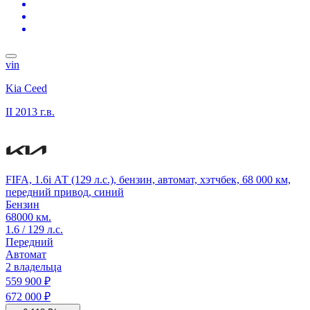
vin
Kia Ceed
II
2013 г.в.
FIFA, 1.6i АТ (129 л.с.), бензин, автомат, хэтчбек, 68 000 км,
передний привод, синий
Бензин
68000 км.
1.6 / 129 л.с.
Передний
Автомат
2 владельца
559 900 ₽
672 000 ₽