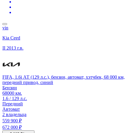
vin
Kia Ceed
II
2013 г.в.
FIFA, 1.6i АТ (129 л.с.), бензин, автомат, хэтчбек, 68 000 км,
передний привод, синий
Бензин
68000 км.
1.6 / 129 л.с.
Передний
Автомат
2 владельца
559 900 ₽
672 000 ₽