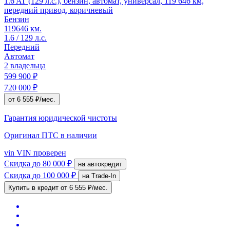
1.6 AT (129 л.с.), бензин, автомат, универсал, 119 646 км,
передний привод, коричневый
Бензин
119646 км.
1.6 / 129 л.с.
Передний
Автомат
2 владельца
599 900 ₽
720 000 ₽
от 6 555 ₽/мес.
Гарантия юридической чистоты
Оригинал ПТС
в наличии
vin
VIN проверен
Скидка
до 80 000 ₽
на автокредит
Скидка
до 100 000 ₽
на Trade-In
Купить в кредит
от 6 555 ₽/мес.