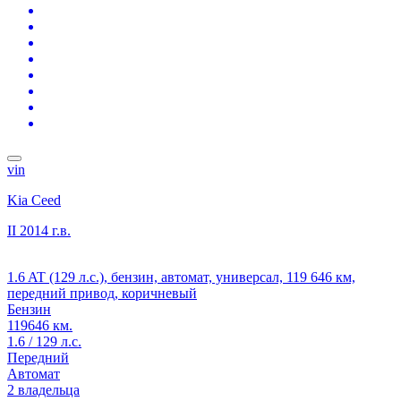
vin
Kia Ceed
II
2014 г.в.
1.6 AT (129 л.с.), бензин, автомат, универсал, 119 646 км,
передний привод, коричневый
Бензин
119646 км.
1.6 / 129 л.с.
Передний
Автомат
2 владельца