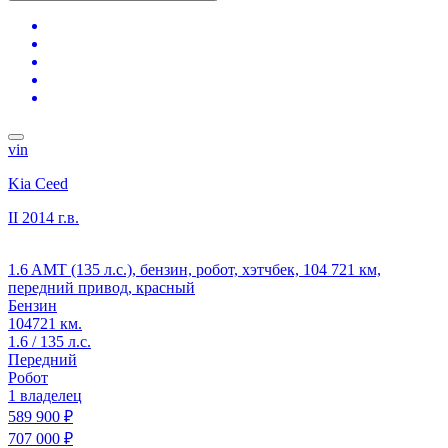
vin
Kia Ceed
II
2014 г.в.
1.6 AMT (135 л.с.), бензин, робот, хэтчбек, 104 721 км,
передний привод, красный
Бензин
104721 км.
1.6 / 135 л.с.
Передний
Робот
1 владелец
589 900 ₽
707 000 ₽