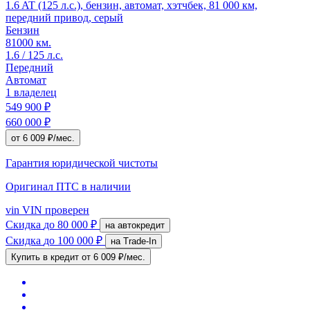
1.6 AT (125 л.с.), бензин, автомат, хэтчбек, 81 000 км,
передний привод, серый
Бензин
81000 км.
1.6 / 125 л.с.
Передний
Автомат
1 владелец
549 900 ₽
660 000 ₽
от 6 009 ₽/мес.
Гарантия юридической чистоты
Оригинал ПТС
в наличии
vin
VIN проверен
Скидка
до 80 000 ₽
на автокредит
Скидка
до 100 000 ₽
на Trade-In
Купить в кредит
от 6 009 ₽/мес.