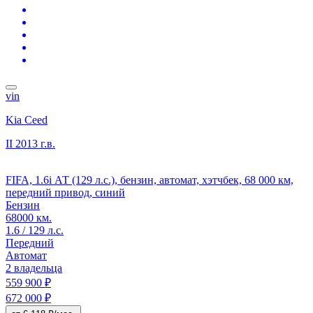
vin
Kia Ceed
II
2013 г.в.
FIFA, 1.6i АТ (129 л.с.), бензин, автомат, хэтчбек, 68 000 км,
передний привод, синий
Бензин
68000 км.
1.6 / 129 л.с.
Передний
Автомат
2 владельца
559 900 ₽
672 000 ₽