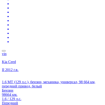
vin
Kia Ceed
II
2012 г.в.
1.6 MT (129 л.с.), бензин, механика, универсал, 98 664 км,
передний привод, белый
Бензин
98664 км.
1.6 / 129 л.с.
Передний