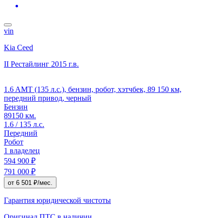
vin
Kia Ceed
II Рестайлинг
2015 г.в.
1.6 AMT (135 л.с.), бензин, робот, хэтчбек, 89 150 км,
передний привод, черный
Бензин
89150 км.
1.6 / 135 л.с.
Передний
Робот
1 владелец
594 900 ₽
791 000 ₽
от 6 501 ₽/мес.
Гарантия юридической чистоты
Оригинал ПТС
в наличии